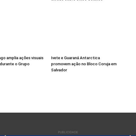
go amplia ações visuais
Ivete e Guaraná Antarctica
 durante o Grupo
promovem ação no Bloco Coruja em
Salvador
Carnaval 2019: Unidos da Tijuca (Foto: Daniel Collyer/Almanaque da Cultura)
PUBLICIDADE