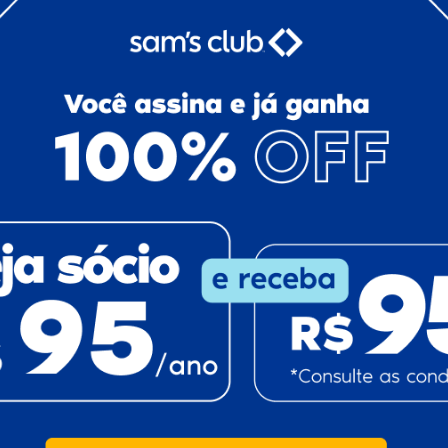
Carnaval 2019: Unidos da Tijuca (Foto: Daniel Collyer/Almanaque da Cultura)