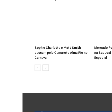
Sophie Charlotte e Matt Smith
Mercado Pa
passam pelo Camarote Alma Rio no
na Sapucaí
Carnaval
Especial
Alegoria "Pão e Circo"