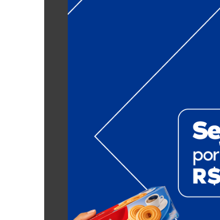
Ala "Escravos Hebreus"