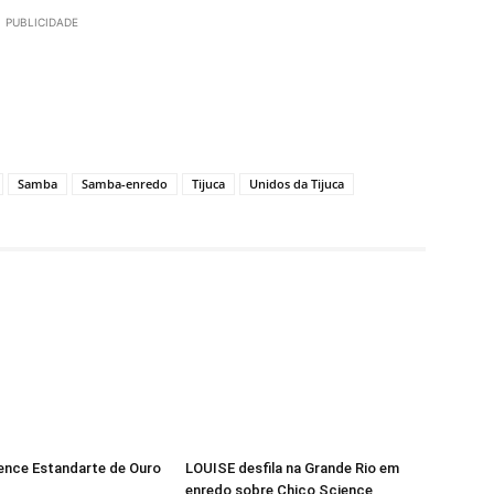
PUBLICIDADE
Samba
Samba-enredo
Tijuca
Unidos da Tijuca
Carnaval 2019: Unidos da Tijuca (Foto: Daniel Collyer/Almanaque da Cultura)
ence Estandarte de Ouro
LOUISE desfila na Grande Rio em
enredo sobre Chico Science