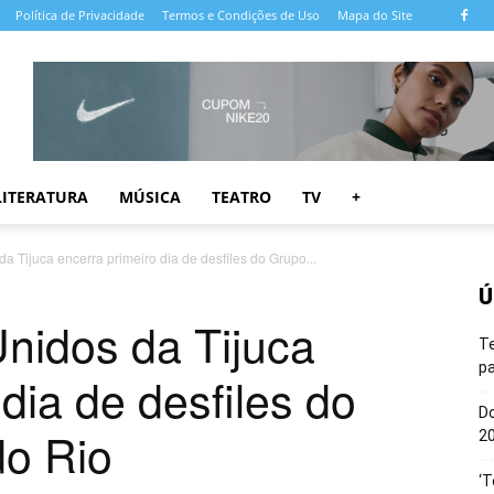
Política de Privacidade
Termos e Condições de Uso
Mapa do Site
LITERATURA
MÚSICA
TEATRO
TV
+
a Tijuca encerra primeiro dia de desfiles do Grupo...
Ú
nidos da Tijuca
T
pa
dia de desfiles do
Do
do Rio
20
‘T