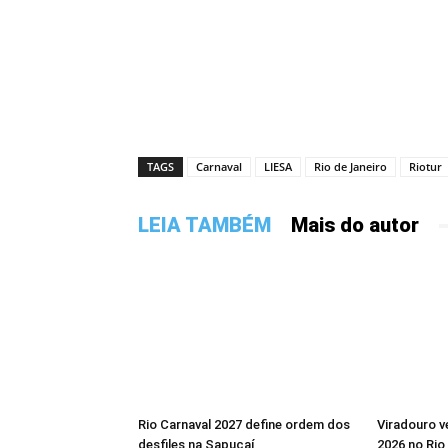
TAGS
Carnaval
LIESA
Rio de Janeiro
Riotur
LEIA TAMBÉM
Mais do autor
Larissa Neto "Na Rússia"
Rio Carnaval 2027 define ordem dos
Viradouro v
desfiles na Sapucaí
2026 no Rio