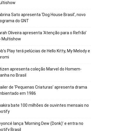
ultishow
brina Sato apresenta ‘Dog House Brasil’, novo
rograma do GNT
rah Oliveira apresenta ‘Atenção para o Refrão’
o Multishow
b’s Play terá pelúcias de Hello Kitty, My Melody e
uromi
tizen apresenta coleção Marvel do Homem-
anha no Brasil
ailer de ‘Pequenas Criaturas’ apresenta drama
mbientado em 1986
akira bate 100 milhões de ouvintes mensais no
otify
yoncé lança ‘Morning Dew (Donk)’ e entra no
otify Brasil