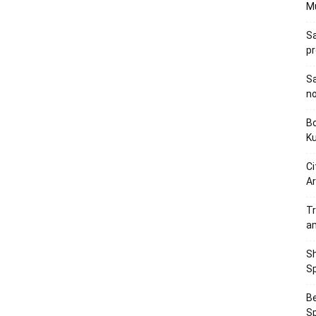
M
Sa
p
Sa
n
Bo
K
Ci
Ar
Tr
a
Sh
Sp
Be
Sp