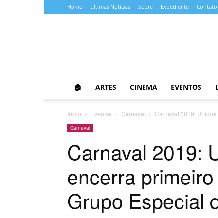
Home
Últimas Notícias
Sobre
Expediente
Contato
Almanaque
da
Cultura
🏠
ARTES
CINEMA
EVENTOS
Início
Eventos
Carnaval
Carnaval 2019: Unidos d
Carnaval
Carnaval 2019: U
encerra primeiro 
Grupo Especial 