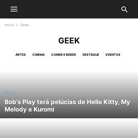
Início
Geek
GEEK
ARTES
CINEMA
COMER E BEBER
DESTAQUE
EVENTOS
FAMOSOS
FOTOS
GEEK
INTERNET
LITERATURA
MÚSICA
NOTÍCIAS
TEATRO
TECNOLOGIA
TV
Geek
Bob’s Play terá pelúcias de Hello Kitty, My
Melody e Kuromi