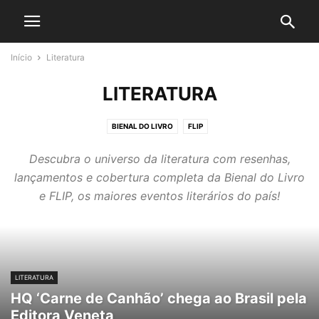
Início
Literatura
LITERATURA
BIENAL DO LIVRO
FLIP
Descubra o universo da literatura com resenhas,
lançamentos e cobertura completa da Bienal do Livro
e FLIP, os maiores eventos literários do país!
LITERATURA
HQ ‘Carne de Canhão’ chega ao Brasil pela
Editora Veneta