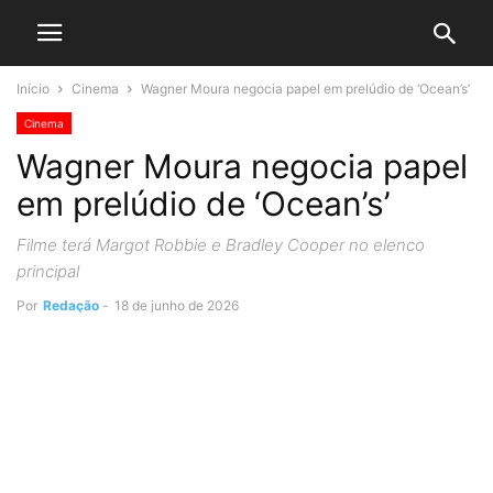
Início
Cinema
Wagner Moura negocia papel em prelúdio de ‘Ocean’s’
Cinema
Wagner Moura negocia papel
em prelúdio de ‘Ocean’s’
Filme terá Margot Robbie e Bradley Cooper no elenco
principal
Por
Redação
-
18 de junho de 2026