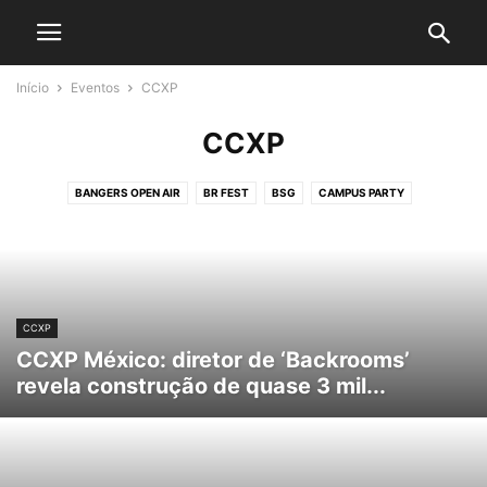
Início
Eventos
CCXP
CCXP
BANGERS OPEN AIR
BR FEST
BSG
CAMPUS PARTY
CAPITAL MOTO WEEK
CARNAVAL
CCXP
COALA FESTIVAL
D23
DOCE MARAVILHA
GAMESCOM
HORROR EXPO
I WANNA BE TOUR
KNOTFEST
LOLLAPALOOZA
MONSTERS OF ROCK
NOS ALIVE
PRIMAVERA SOUND
ROCK IN RIO
ROCK THE MOUNTAIN
CCXP
SUMMER BREEZE
THE TOWN
TOMORROWLAND
CCXP México: diretor de ‘Backrooms’
revela construção de quase 3 mil...