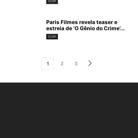
CCXP
Paris Filmes revela teaser e
estreia de ‘O Gênio do Crime’...
CCXP
1
2
3