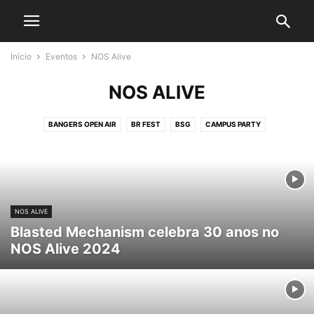
Início
Eventos
NOS Alive
NOS ALIVE
BANGERS OPEN AIR
BR FEST
BSG
CAMPUS PARTY
CAPITAL MOTO WEEK
CARNAVAL
CCXP
COALA FESTIVAL
D23
DOCE MARAVILHA
GAMESCOM
HORROR EXPO
I WANNA BE TOUR
KNOTFEST
LOLLAPALOOZA
MONSTERS OF ROCK
NOS ALIVE
PRIMAVERA SOUND
ROCK IN RIO
ROCK THE MOUNTAIN
NOS ALIVE
SUMMER BREEZE
THE TOWN
TOMORROWLAND
Blasted Mechanism celebra 30 anos no
NOS Alive 2024