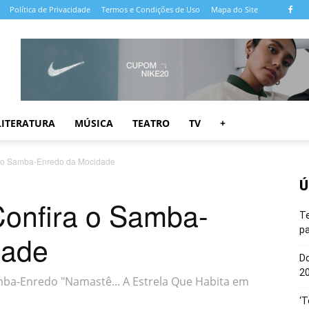
Política de Privacidade
Termos e Condições de Uso
Mapa do Site
LITERATURA
MÚSICA
TEATRO
TV
+
a o Samba-Enredo da Mocidade
Ú
Confira o Samba-
T
pa
dade
Do
20
ba-Enredo "Namastê... A Estrela Que Habita em
‘T