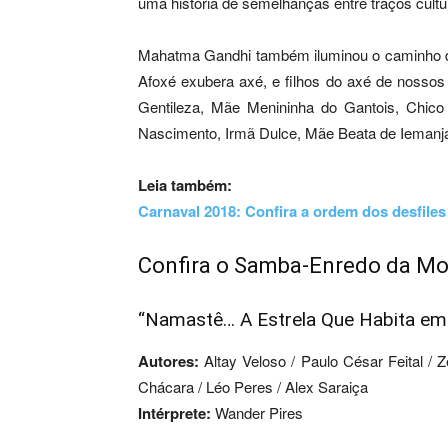
uma história de semelhanças entre traços cultu
Mahatma Gandhi também iluminou o caminho de
Afoxé exubera axé, e filhos do axé de nossos 
Gentileza, Mãe Menininha do Gantois, Chic
Nascimento, Irmã Dulce, Mãe Beata de Iemanjá
Leia também:
Carnaval 2018: Confira a ordem dos desfiles
Confira o Samba-Enredo da M
“Namastê… A Estrela Que Habita em
Autores:
Altay Veloso / Paulo César Feital / Z
Chácara / Léo Peres / Alex Saraiça
Intérprete:
Wander Pires