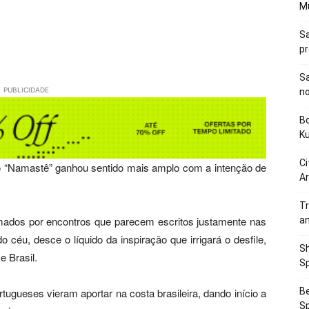
M
Sa
p
Sa
PUBLICIDADE
n
Bo
K
Ci
o “Namastê” ganhou sentido mais amplo com a intenção de
Ar
Tr
ormados por encontros que parecem escritos justamente nas
a
o céu, desce o líquido da inspiração que irrigará o desfile,
Sh
e Brasil.
Sp
Be
tugueses vieram aportar na costa brasileira, dando início a
Sp