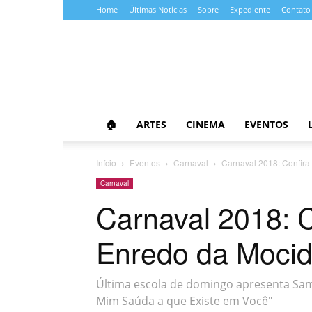
Home
Últimas Notícias
Sobre
Expediente
Contato
Almanaque
da
Cultura
🏠
ARTES
CINEMA
EVENTOS
Início
Eventos
Carnaval
Carnaval 2018: Confir
Carnaval
Carnaval 2018: 
Enredo da Moci
Última escola de domingo apresenta Sam
Mim Saúda a que Existe em Você"