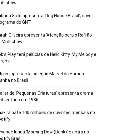
ultishow
brina Sato apresenta ‘Dog House Brasil’, novo
rograma do GNT
rah Oliveira apresenta ‘Atenção para o Refrão’
o Multishow
b’s Play terá pelúcias de Hello Kitty, My Melody e
uromi
tizen apresenta coleção Marvel do Homem-
anha no Brasil
ailer de ‘Pequenas Criaturas’ apresenta drama
mbientado em 1986
akira bate 100 milhões de ouvintes mensais no
otify
yoncé lança ‘Morning Dew (Donk)’ e entra no
otify Brasil