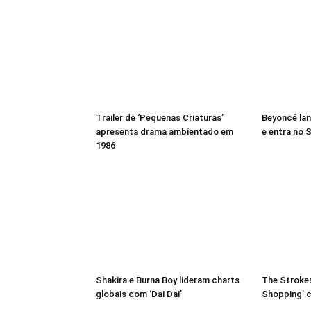
Trailer de ‘Pequenas Criaturas’
Beyoncé lan
apresenta drama ambientado em
e entra no S
1986
Shakira e Burna Boy lideram charts
The Strokes
globais com ‘Dai Dai’
Shopping’ 