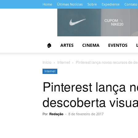
Home
Últimas Notícias
Sobre
Expediente
Contato
Almanaque
da
Cultura
🏠
ARTES
CINEMA
EVENTOS
Início
Internet
Pinterest lança novos recursos de de
Internet
Pinterest lança 
descoberta visua
Por
-
Redação
8 de fevereiro de 2017
Compartilhar