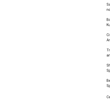
Sa
n
Bo
K
Ci
Ar
Tr
a
Sh
Sp
Be
Sp
Ce