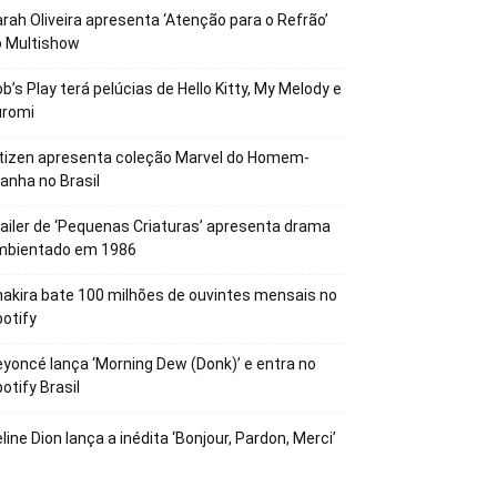
rah Oliveira apresenta ‘Atenção para o Refrão’
o Multishow
b’s Play terá pelúcias de Hello Kitty, My Melody e
uromi
tizen apresenta coleção Marvel do Homem-
anha no Brasil
ailer de ‘Pequenas Criaturas’ apresenta drama
mbientado em 1986
akira bate 100 milhões de ouvintes mensais no
otify
yoncé lança ‘Morning Dew (Donk)’ e entra no
otify Brasil
line Dion lança a inédita ‘Bonjour, Pardon, Merci’