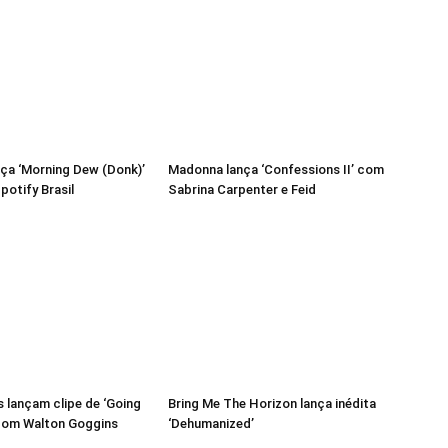
ça ‘Morning Dew (Donk)’
Madonna lança ‘Confessions II’ com
potify Brasil
Sabrina Carpenter e Feid
 lançam clipe de ‘Going
Bring Me The Horizon lança inédita
com Walton Goggins
‘Dehumanized’