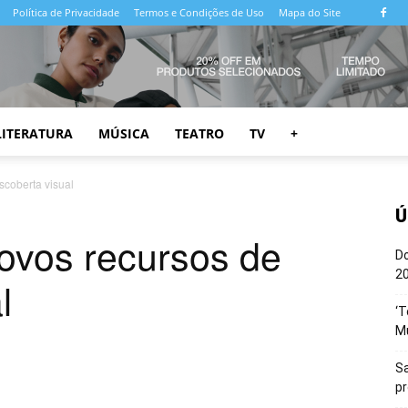
Política de Privacidade
Termos e Condições de Uso
Mapa do Site
LITERATURA
MÚSICA
TEATRO
TV
+
scoberta visual
Ú
novos recursos de
Do
20
l
‘T
M
Sa
p