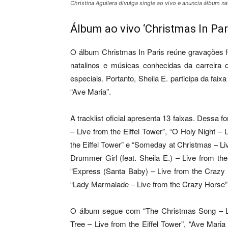
Christina Aguilera divulga single ao vivo e anuncia álbum n
Álbum ao vivo ‘Christmas In Pa
O álbum Christmas In Paris reúne gravações fei
natalinos e músicas conhecidas da carreira 
especiais. Portanto, Sheila E. participa da faix
“Ave Maria”.
A tracklist oficial apresenta 13 faixas. Dessa f
– Live from the Eiffel Tower”, “O Holy Night – 
the Eiffel Tower” e “Someday at Christmas – Live
Drummer Girl (feat. Sheila E.) – Live from t
“Express (Santa Baby) – Live from the Crazy 
“Lady Marmalade – Live from the Crazy Horse”
O álbum segue com “The Christmas Song – Liv
Tree – Live from the Eiffel Tower”, “Ave Maria 