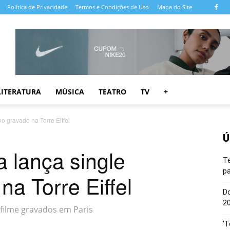
Política de Privacidade
Termos e Condições de Uso
Mapa do Site
LITERATURA
MÚSICA
TEATRO
TV
+
no gravado na Torre Eiffel
Ú
a lança single
T
pa
na Torre Eiffel
Do
20
filme gravados em Paris
‘T