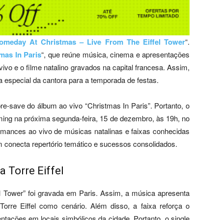
omeday At Christmas – Live From The Eiffel Tower
“.
mas In Paris
“, que reúne música, cinema e apresentações
vivo e o filme natalino gravados na capital francesa. Assim,
especial da cantora para a temporada de festas.
e-save do álbum ao vivo “Christmas In Paris”. Portanto, o
ming na próxima segunda-feira, 15 de dezembro, às 19h, no
ormances ao vivo de músicas natalinas e faixas conhecidas
m conecta repertório temático e sucessos consolidados.
 Torre Eiffel
 Tower” foi gravada em Paris. Assim, a música apresenta
orre Eiffel como cenário. Além disso, a faixa reforça o
entações em locais simbólicos da cidade. Portanto, o single