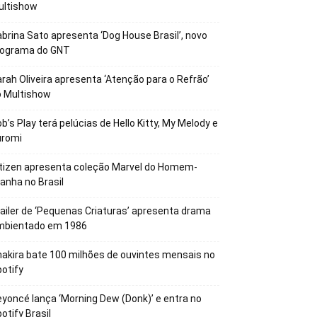
ultishow
brina Sato apresenta ‘Dog House Brasil’, novo
rograma do GNT
rah Oliveira apresenta ‘Atenção para o Refrão’
o Multishow
b’s Play terá pelúcias de Hello Kitty, My Melody e
uromi
tizen apresenta coleção Marvel do Homem-
anha no Brasil
ailer de ‘Pequenas Criaturas’ apresenta drama
mbientado em 1986
akira bate 100 milhões de ouvintes mensais no
otify
yoncé lança ‘Morning Dew (Donk)’ e entra no
otify Brasil