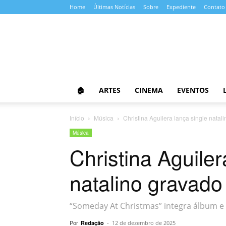
Home
Últimas Notícias
Sobre
Expediente
Contato
Almanaque
da
Cultura
🏠
ARTES
CINEMA
EVENTOS
Início
Música
Christina Aguilera lança single natali
Música
Christina Aguiler
natalino gravado 
“Someday At Christmas” integra álbum e 
Por
-
Redação
12 de dezembro de 2025