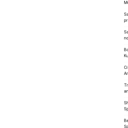
M
Sa
p
Sa
n
Bo
K
Ci
Ar
Tr
a
Sh
Sp
Be
Sp