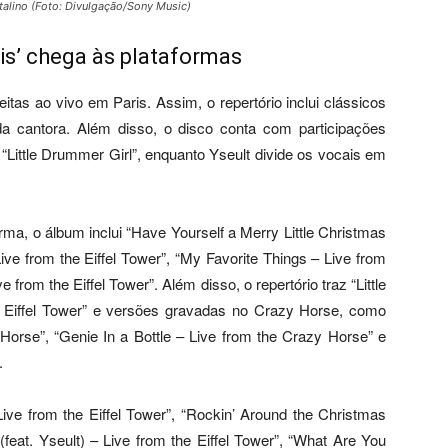
atalino (Foto: Divulgação/Sony Music)
ris’ chega às plataformas
tas ao vivo em Paris. Assim, o repertório inclui clássicos
da cantora. Além disso, o disco conta com participações
a “Little Drummer Girl”, enquanto Yseult divide os vocais em
orma, o álbum inclui “Have Yourself a Merry Little Christmas
Live from the Eiffel Tower”, “My Favorite Things – Live from
 from the Eiffel Tower”. Além disso, o repertório traz “Little
he Eiffel Tower” e versões gravadas no Crazy Horse, como
Horse”, “Genie In a Bottle – Live from the Crazy Horse” e
.
e from the Eiffel Tower”, “Rockin’ Around the Christmas
(feat. Yseult) – Live from the Eiffel Tower”, “What Are You