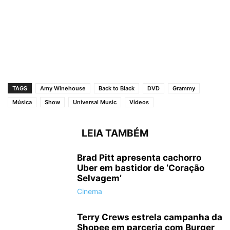
TAGS
Amy Winehouse
Back to Black
DVD
Grammy
Música
Show
Universal Music
Vídeos
LEIA TAMBÉM
Brad Pitt apresenta cachorro
Uber em bastidor de ‘Coração
Selvagem’
Cinema
Terry Crews estrela campanha da
Shopee em parceria com Burger