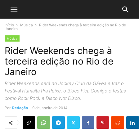
Início
Música
Rider Weekends chega à terceira edição no Rio de
Janeiro
Música
Rider Weekends chega à
terceira edição no Rio de
Janeiro
Rider Weekends será no Jockey Club da Gávea e traz o
Festival Humaitá Pra Peixe, o Bloco Fica Comigo e festas
como Rock Rock e Disco Not Disco.
Por
Redação
-
9 de janeiro de 2014