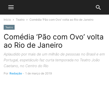
Início
Teatro
Comédia ‘Pão com Ovo’ volta ao Rio de Janeiro
Teatro
Comédia ‘Pão com Ovo’ volta
ao Rio de Janeiro
Aplaudido por mais de um milhão de pessoas no Brasil e em
Portugal, espetáculo faz curta temporada no Teatro João
Caetano, no Centro do Rio
Por
Redação
-
1 de março de 2019