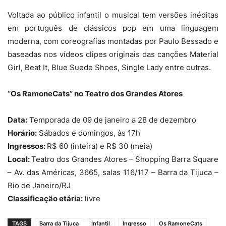
Voltada ao público infantil o musical tem versões inéditas
em português de clássicos pop em uma linguagem
moderna, com coreografias montadas por Paulo Bessado e
baseadas nos vídeos clipes originais das canções Material
Girl, Beat It, Blue Suede Shoes, Single Lady entre outras.
“Os RamoneCats” no Teatro dos Grandes Atores
Data:
Temporada de 09 de janeiro a 28 de dezembro
Horário:
Sábados e domingos, às 17h
Ingressos:
R$ 60 (inteira) e R$ 30 (meia)
Local:
Teatro dos Grandes Atores – Shopping Barra Square
– Av. das Américas, 3665, salas 116/117 – Barra da Tijuca –
Rio de Janeiro/RJ
Classificação etária:
livre
TAGS
Barra da Tijuca
Infantil
Ingresso
Os RamoneCats