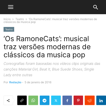
Início
Teatro
‘Os RamoneCats’: musical traz versões modernas de
clássicos da musica pop
Teatro
‘Os RamoneCats’: musical
traz versões modernas de
clássicos da musica pop
Coreografias foram baseadas nos vídeos clips originais das
canções Material Girl, Beat It, Blue Suede Shoes, Single
Lady entre outras
Por
Redação
-
5 de janeiro de 2016