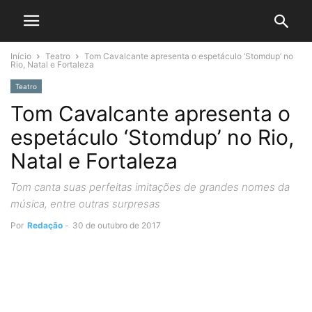
Início
Teatro
Tom Cavalcante apresenta o espetáculo ‘Stomdup’ no
Rio, Natal e Fortaleza
Teatro
Tom Cavalcante apresenta o
espetáculo ‘Stomdup’ no Rio,
Natal e Fortaleza
Tom canta suas perfeitas imitações de grandes nomes da
música, entre outras surpresas
Por
Redação
-
30 de outubro de 2017