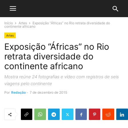
Início
Artes
Exposição “Áfricas” no Rio retrata diversidade do
continente africano
Artes
Exposição “Áfricas” no Rio
retrata diversidade do
continente africano
Mostra reúne 24 fotografias e vídeo com registros de seis
viagens pelo continente
Por
Redação
-
7 de dezembro de 2015