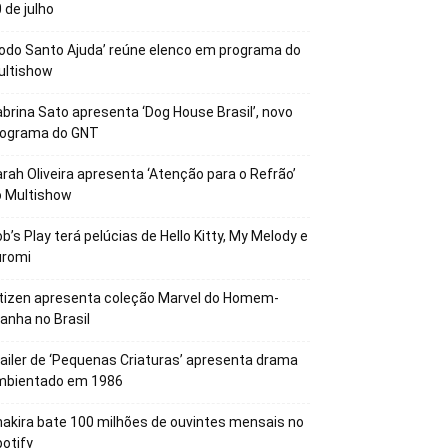
 de julho
odo Santo Ajuda’ reúne elenco em programa do
ultishow
brina Sato apresenta ‘Dog House Brasil’, novo
rograma do GNT
rah Oliveira apresenta ‘Atenção para o Refrão’
o Multishow
b’s Play terá pelúcias de Hello Kitty, My Melody e
uromi
tizen apresenta coleção Marvel do Homem-
anha no Brasil
ailer de ‘Pequenas Criaturas’ apresenta drama
mbientado em 1986
akira bate 100 milhões de ouvintes mensais no
otify