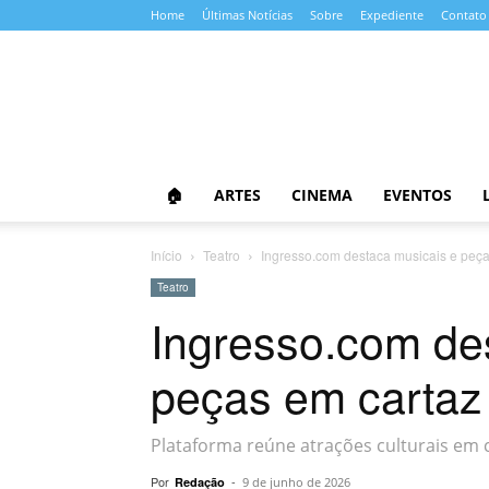
Home
Últimas Notícias
Sobre
Expediente
Contato
Almanaque
da
Cultura
🏠
ARTES
CINEMA
EVENTOS
Início
Teatro
Ingresso.com destaca musicais e peça
Teatro
Ingresso.com de
peças em cartaz
Plataforma reúne atrações culturais em c
Por
-
Redação
9 de junho de 2026