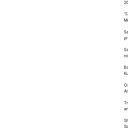
20
‘T
M
Sa
p
Sa
n
Bo
K
Ci
Ar
Tr
a
Sh
Sp