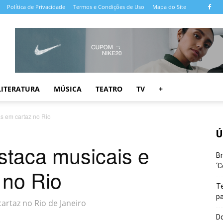
Política de Privacidade
Termos e Condições de Uso
Mapa do Site
LITERATURA
MÚSICA
TEATRO
TV
+
s em cartaz no Rio
Ú
staca musicais e
Br
‘C
 no Rio
T
pa
artaz no Rio de Janeiro
Do