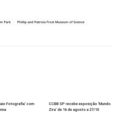
m Park
Phillip and Patricia Frost Museum of Science
aio Fotografia’ com
CCBB SP recebe exposição ‘Mundo
enna
Zira’ de 16 de agosto a 27/10