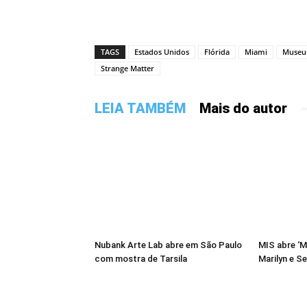
TAGS
Estados Unidos
Flórida
Miami
Museu
Strange Matter
LEIA TAMBÉM
Mais do autor
Nubank Arte Lab abre em São Paulo
MIS abre ‘M
com mostra de Tarsila
Marilyn e S