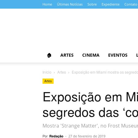
Home
Últimas Notícias
Sobre
Expediente
Contato
Almanaque
da
Cultura
🏠
ARTES
CINEMA
EVENTOS
Início
Artes
Exposição em Miami mostra os segredos
Artes
Exposição em Mi
segredos das ‘co
Mostra 'Strange Matter', no Frost Museum
Por
-
Redação
27 de fevereiro de 2019