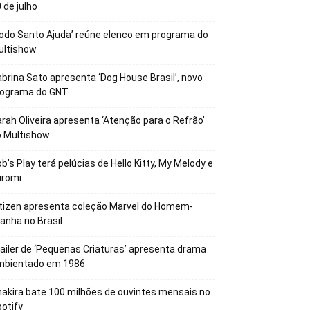
 de julho
odo Santo Ajuda’ reúne elenco em programa do
ultishow
brina Sato apresenta ‘Dog House Brasil’, novo
rograma do GNT
rah Oliveira apresenta ‘Atenção para o Refrão’
o Multishow
b’s Play terá pelúcias de Hello Kitty, My Melody e
uromi
tizen apresenta coleção Marvel do Homem-
anha no Brasil
ailer de ‘Pequenas Criaturas’ apresenta drama
mbientado em 1986
akira bate 100 milhões de ouvintes mensais no
otify