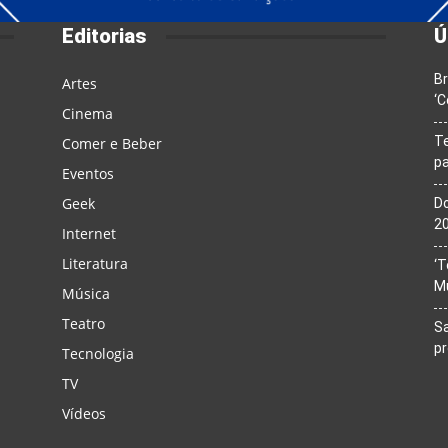
Editorias
Ú
Br
Artes
‘C
Cinema
T
Comer e Beber
pa
Eventos
Geek
Do
20
Internet
Literatura
‘T
M
Música
Teatro
Sa
p
Tecnologia
TV
Vídeos