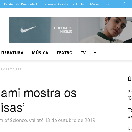
Política de Privacidade
Termos e Condições de Uso
Mapa do Site
LITERATURA
MÚSICA
TEATRO
TV
+
 das ‘coisas’
Ú
ami mostra os
Br
‘C
isas’
T
pa
 of Science, vai até 13 de outubro de 2019
Do