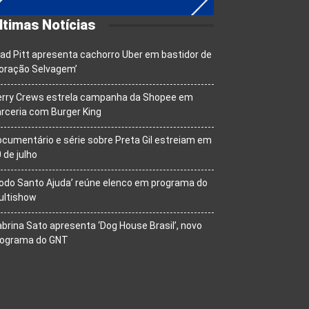
ltimas Notícias
ad Pitt apresenta cachorro Uber em bastidor de
oração Selvagem’
erry Crews estrela campanha da Shopee em
rceria com Burger King
cumentário e série sobre Preta Gil estreiam em
 de julho
odo Santo Ajuda’ reúne elenco em programa do
ultishow
brina Sato apresenta ‘Dog House Brasil’, novo
rograma do GNT