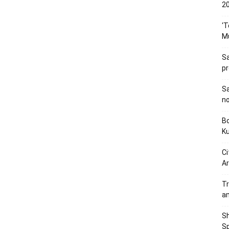
20
‘T
M
Sa
p
Sa
n
Bo
K
Ci
Ar
Tr
a
Sh
Sp