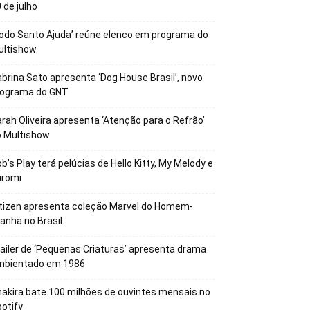
 de julho
odo Santo Ajuda’ reúne elenco em programa do
ultishow
brina Sato apresenta ‘Dog House Brasil’, novo
rograma do GNT
rah Oliveira apresenta ‘Atenção para o Refrão’
o Multishow
b’s Play terá pelúcias de Hello Kitty, My Melody e
uromi
tizen apresenta coleção Marvel do Homem-
anha no Brasil
ailer de ‘Pequenas Criaturas’ apresenta drama
mbientado em 1986
akira bate 100 milhões de ouvintes mensais no
otify