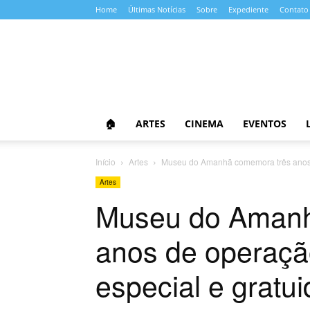
Home
Últimas Notícias
Sobre
Expediente
Contato
Almanaque
da
Cultura
🏠
ARTES
CINEMA
EVENTOS
Início
Artes
Museu do Amanhã comemora três anos 
Artes
Museu do Amanh
anos de operaç
especial e gratu