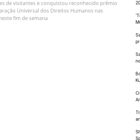
ões de visitantes e conquistou reconhecido prêmio
20
laração Universal dos Direitos Humanos nas
‘T
 neste fim de semana
M
Sa
p
Sa
n
Bo
K
Ci
Ar
Tr
a
Sh
Sp