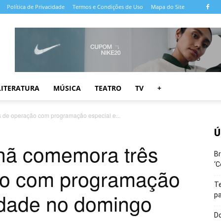
Política de Privacidade
Termos e Condições de Uso
Mapa do Site
LITERATURA
MÚSICA
TEATRO
TV
+
de operação com programação especial e...
Ú
ã comemora três
Br
‘C
ão com programação
T
idade no domingo
pa
Do