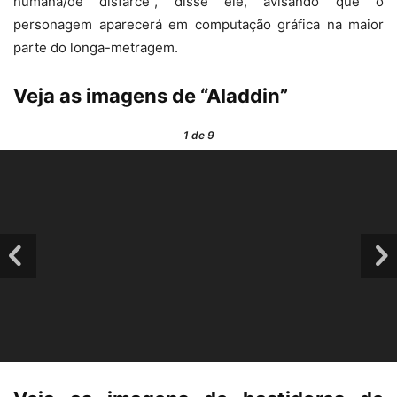
humana/de disfarce”, disse ele, avisando que o
personagem aparecerá em computação gráfica na maior
parte do longa-metragem.
Veja as imagens de “Aladdin”
1
de 9