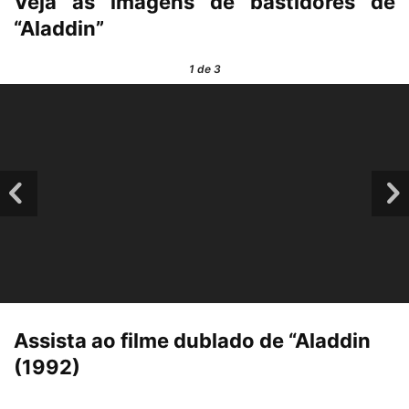
Veja as imagens de bastidores de
“Aladdin”
1
de 3
Assista ao filme dublado de “Aladdin
(1992)