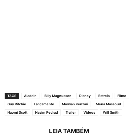
TAGS
Aladdin
Billy Magnussen
Disney
Estreia
Filme
Guy Ritchie
Lançamento
Marwan Kenzari
Mena Massoud
Naomi Scott
Nasim Pedrad
Trailer
Vídeos
Will Smith
LEIA TAMBÉM