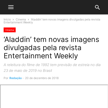
Início
Cinema
‘Aladdin’ tem novas imagens divulgadas pela revista
Entertainment Weekly
Cinema
‘Aladdin’ tem novas imagens
divulgadas pela revista
Entertainment Weekly
A releitura do filme de 1992 tem previsão de estreia no dia
23 de maio de 2019 no Brasil
Por
Redação
-
20 de dezembro de 2018