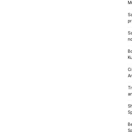
M
Sa
p
Sa
n
Bo
K
Ci
Ar
Tr
a
Sh
Sp
Be
Sp