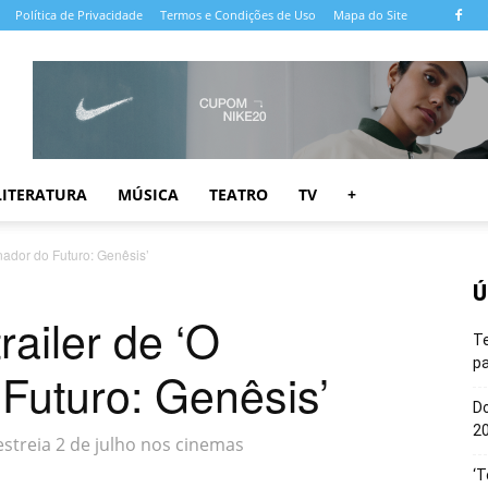
Política de Privacidade
Termos e Condições de Uso
Mapa do Site
LITERATURA
MÚSICA
TEATRO
TV
+
inador do Futuro: Genêsis’
Ú
railer de ‘O
T
pa
Futuro: Genêsis’
Do
20
streia 2 de julho nos cinemas
‘T