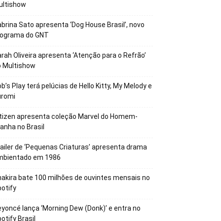
ultishow
brina Sato apresenta ‘Dog House Brasil’, novo
rograma do GNT
rah Oliveira apresenta ‘Atenção para o Refrão’
o Multishow
b’s Play terá pelúcias de Hello Kitty, My Melody e
uromi
tizen apresenta coleção Marvel do Homem-
anha no Brasil
ailer de ‘Pequenas Criaturas’ apresenta drama
mbientado em 1986
akira bate 100 milhões de ouvintes mensais no
otify
yoncé lança ‘Morning Dew (Donk)’ e entra no
otify Brasil