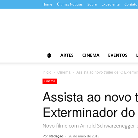
Home
Últimas Notícias
Sobre
Expediente
Contato
Almanaque
da
Cultura
🏠
ARTES
CINEMA
EVENTOS
Início
Cinema
Assista ao novo trailer de ‘O Exterm
Cinema
Assista ao novo t
Exterminador do 
Novo filme com Arnold Schwarzenegger e
Por
-
Redação
26 de maio de 2015