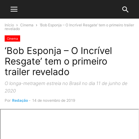
Início
Cinema
‘Bob Esponja – O Incrível Resgate’ tem o primeiro trailer
revelado
Cinema
‘Bob Esponja – O Incrível
Resgate’ tem o primeiro
trailer revelado
O longa-metragem estreia no Brasil no dia 11 de junho de
2020
Por
Redação
-
14 de novembro de 2019