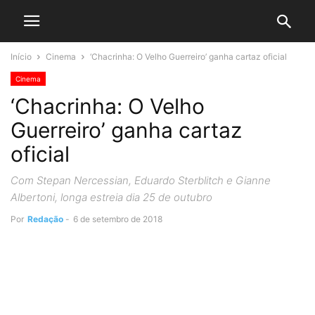
Início
Cinema
‘Chacrinha: O Velho Guerreiro’ ganha cartaz oficial
Cinema
‘Chacrinha: O Velho
Guerreiro’ ganha cartaz
oficial
Com Stepan Nercessian, Eduardo Sterblitch e Gianne
Albertoni, longa estreia dia 25 de outubro
Por
Redação
-
6 de setembro de 2018