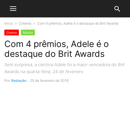
Início
Cinema
Com 4 prêmios, Adele é o destaque do Brit Awards
Cinema
Música
Com 4 prêmios, Adele é o
destaque do Brit Awards
Sem surpresa, a cantora Adele foi a maior vencedora do Brit
Awards na quarta-feira, 24 de fevereiro
Por
Redação
-
25 de fevereiro de 2016