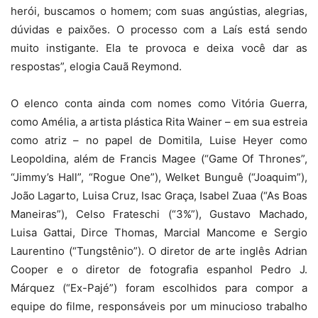
herói, buscamos o homem; com suas angústias, alegrias,
dúvidas e paixões. O processo com a Laís está sendo
muito instigante. Ela te provoca e deixa você dar as
respostas”, elogia Cauã Reymond.
O elenco conta ainda com nomes como Vitória Guerra,
como Amélia, a artista plástica Rita Wainer – em sua estreia
como atriz – no papel de Domitila, Luise Heyer como
Leopoldina, além de Francis Magee (“Game Of Thrones”,
“Jimmy’s Hall”, “Rogue One”), Welket Bunguê (“Joaquim”),
João Lagarto, Luisa Cruz, Isac Graça, Isabel Zuaa (“As Boas
Maneiras”), Celso Frateschi (“3%”), Gustavo Machado,
Luisa Gattai, Dirce Thomas, Marcial Mancome e Sergio
Laurentino (“Tungstênio”). O diretor de arte inglês Adrian
Cooper e o diretor de fotografia espanhol Pedro J.
Márquez (“Ex-Pajé”) foram escolhidos para compor a
equipe do filme, responsáveis por um minucioso trabalho