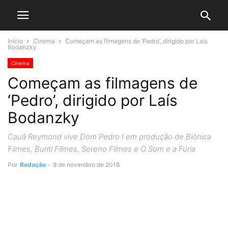
Início
Cinema
Começam as filmagens de ‘Pedro’, dirigido por Laís
Bodanzky
Cinema
Começam as filmagens de
‘Pedro’, dirigido por Laís
Bodanzky
Cauã Reymond vive Dom Pedro I em produção de Biônica
Filmes, Buriti Filmes, Sereno Filmes e O Som e a Fúria
Por
Redação
-
9 de novembro de 2018