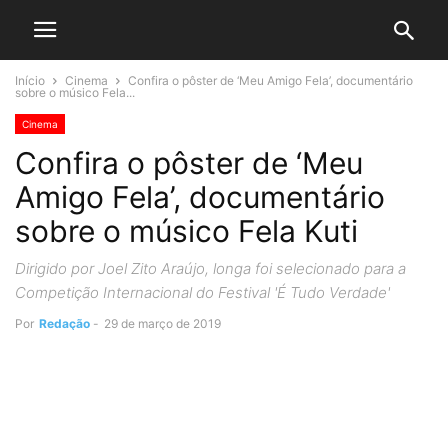
Início
Cinema
Confira o pôster de ‘Meu Amigo Fela’, documentário
sobre o músico Fela...
Cinema
Confira o pôster de ‘Meu
Amigo Fela’, documentário
sobre o músico Fela Kuti
Dirigido por Joel Zito Araújo, longa foi selecionado para a
Competição Internacional do Festival 'É Tudo Verdade'
Por
Redação
-
29 de março de 2019