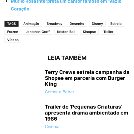
Murilo Rosa interpreta um cantor famoso em ‘Vazio
Coração’
TAGS
Animação
Broadway
Desenho
Disney
Estreia
Frozen
Jonathan Groff
Kristen Bell
Sinopse
Trailer
Vídeos
LEIA TAMBÉM
Terry Crews estrela campanha da
Shopee em parceria com Burger
King
Comer e Beber
Trailer de ‘Pequenas Criaturas’
apresenta drama ambientado em
1986
Cinema