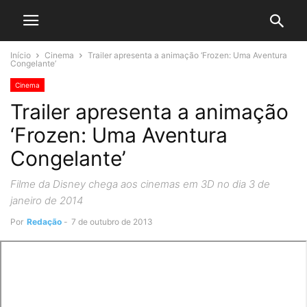
Início
Cinema
Trailer apresenta a animação ‘Frozen: Uma Aventura
Congelante’
Cinema
Trailer apresenta a animação
‘Frozen: Uma Aventura
Congelante’
Filme da Disney chega aos cinemas em 3D no dia 3 de
janeiro de 2014
Por
Redação
-
7 de outubro de 2013