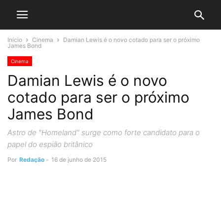
Início
Cinema
Damian Lewis é o novo cotado para ser o próximo
James Bond
Cinema
Damian Lewis é o novo
cotado para ser o próximo
James Bond
Astro de "Homeland" surge como forte candidato para o
papel do espião britânico
Por
Redação
-
16 de junho de 2015