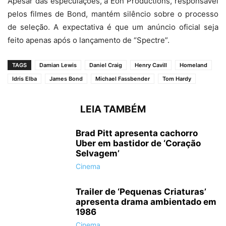
Apesar das especulações, a Eon Productions, responsável
pelos filmes de Bond, mantém silêncio sobre o processo
de seleção. A expectativa é que um anúncio oficial seja
feito apenas após o lançamento de “Spectre”.
TAGS
Damian Lewis
Daniel Craig
Henry Cavill
Homeland
Idris Elba
James Bond
Michael Fassbender
Tom Hardy
LEIA TAMBÉM
Brad Pitt apresenta cachorro
Uber em bastidor de ‘Coração
Selvagem’
Cinema
Trailer de ‘Pequenas Criaturas’
apresenta drama ambientado em
1986
Cinema