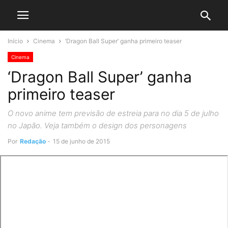
Início
Cinema
‘Dragon Ball Super’ ganha primeiro teaser
Cinema
‘Dragon Ball Super’ ganha
primeiro teaser
O novo anime tem previsão de estreia para no dia 5 de julho
no Japão. Veja também o design dos personagens
Por
Redação
-
15 de junho de 2015