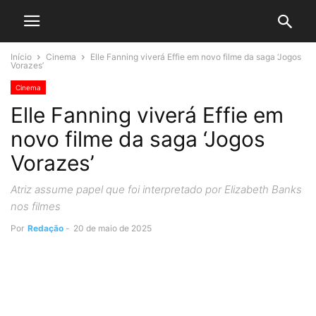
Início
Cinema
Elle Fanning viverá Effie em novo filme da saga ‘Jogos
Vorazes’
Cinema
Elle Fanning viverá Effie em
novo filme da saga ‘Jogos
Vorazes’
Atriz assume papel que foi interpretado por Elizabeth Banks
nos filmes
Por
Redação
-
20 de maio de 2025