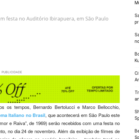
M
Sa
om festa no Auditório Ibirapuera, em São Paulo
p
Sa
n
Bo
K
PUBLICIDADE
Ci
Ar
Tr
a
dos os tempos, Bernardo Bertolucci e Marco Bellocchio,
Sh
ema Italiano no Brasil
, que acontecerá em São Paulo este
Sp
“Amor e Raiva”, de 1969) serão recebidos com uma festa no
ento, no dia 24 de novembro. Além da exibição de filmes de
Be
Sp