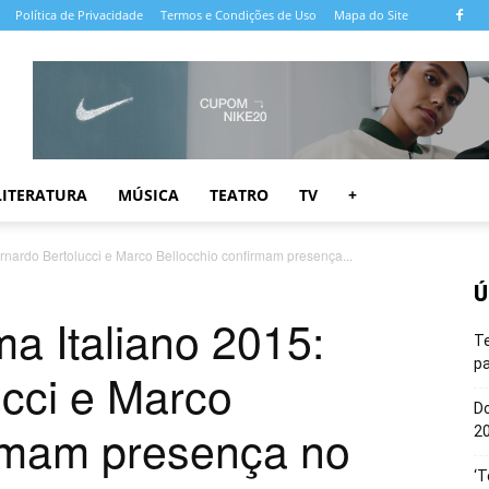
Política de Privacidade
Termos e Condições de Uso
Mapa do Site
LITERATURA
MÚSICA
TEATRO
TV
+
ernardo Bertolucci e Marco Bellocchio confirmam presença...
Ú
ma Italiano 2015:
T
pa
cci e Marco
Do
irmam presença no
20
‘T