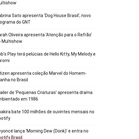
ultishow
brina Sato apresenta ‘Dog House Brasil’, novo
rograma do GNT
rah Oliveira apresenta ‘Atenção para o Refrão’
o Multishow
b’s Play terá pelúcias de Hello Kitty, My Melody e
uromi
tizen apresenta coleção Marvel do Homem-
anha no Brasil
ailer de ‘Pequenas Criaturas’ apresenta drama
mbientado em 1986
akira bate 100 milhões de ouvintes mensais no
otify
yoncé lança ‘Morning Dew (Donk)’ e entra no
otify Brasil