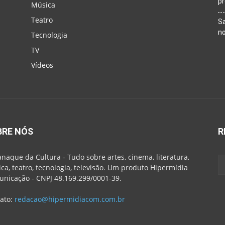
p
Música
Teatro
Sa
n
Tecnologia
TV
Vídeos
BRE NÓS
R
naque da Cultura - Tudo sobre artes, cinema, literatura,
ca, teatro, tecnologia, televisão. Um produto Hipermídia
nicação - CNPJ 48.169.299/0001-39.
ato:
redacao@hipermidiacom.com.br