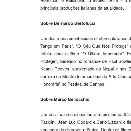
Bertolucci e Bellocchio, o festival 2015 – o
principais produções italianas da atualidade.
Sobre Bernardo Bertolucci
Um dos mais reconhecidos diretores italianos 
Tango em Paris”, “O Céu Que Nos Protege” e
roteiro com o filme “O Último Imperador”
Protege”, baseado no romance de Paul Bowles
Keanu Reeves, ambientado no Nepal e nos E
carreira na Mostra Internacional de Arte Cin
Honorária” no Festival de Cannes.
Sobre Marco Bellocchio
Um dos maiores cineastas e roteiristas da Itál
Pasolini, Jean Luc Godard e Carlo Lizzani o fi
vencedor de diversos prêmios. Dentre os filme