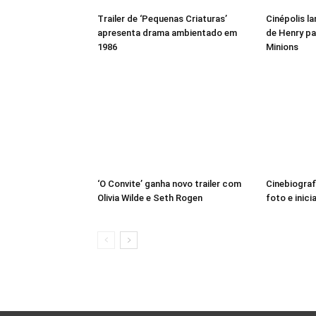
Trailer de ‘Pequenas Criaturas’
Cinépolis l
apresenta drama ambientado em
de Henry pa
1986
Minions
‘O Convite’ ganha novo trailer com
Cinebiograf
Olivia Wilde e Seth Rogen
foto e inici