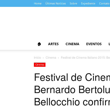
Home
Últimas Notícias
Sobre
Expediente
Contato
Almanaque
da
Cultura
🏠
ARTES
CINEMA
EVENTOS
Início
Cinema
Festival de Cinema Italiano 2015: B
Cinema
Festival de Cine
Bernardo Bertolu
Bellocchio conf