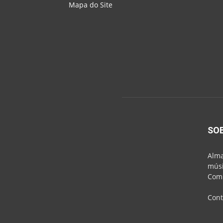
Mapa do Site
SO
Alma
músi
Comu
Cont