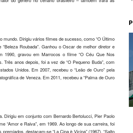
 maior do gênero no cenário brasileiro – também trará as
P
do mundo. Dirigiu vários filmes de sucesso, como “O Último
 “Beleza Roubada”. Ganhou o Oscar de melhor diretor e
. Em 1990, gravou em Marrocos o filme “O Céu Que Nos
. Três anos depois, foi a vez de “O Pequeno Buda”, com
stados Unidos. Em 2007, recebeu o “Leão de Ouro” pela
ematográfica de Veneza. Em 2011, recebeu a “Palma de Ouro
ia. Dirigiu em conjunto com Bernardo Bertolucci, Pier Paolo
lme “Amor e Raiva”, em 1969. Ao longo de sua carreira, foi
s premiados, destacam-se “La Cina è Vicina” (1967), “Salto