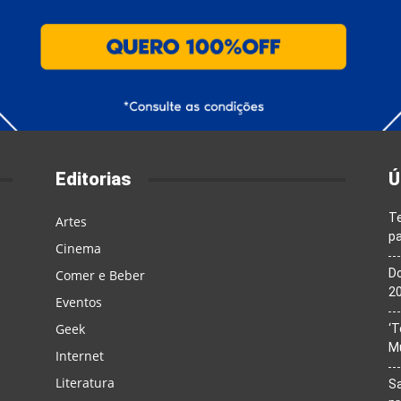
Editorias
Ú
T
Artes
pa
Cinema
Do
Comer e Beber
20
Eventos
Geek
‘T
M
Internet
Literatura
Sa