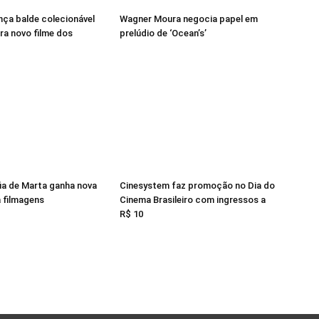
ança balde colecionável
Wagner Moura negocia papel em
ra novo filme dos
prelúdio de ‘Ocean’s’
ia de Marta ganha nova
Cinesystem faz promoção no Dia do
a filmagens
Cinema Brasileiro com ingressos a
R$ 10