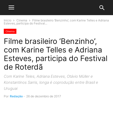
Início
Cinema
Filme brasileiro ‘Benzinho’, com Karine Telles e Adriana
Esteves, participa do Festival...
Cinema
Filme brasileiro ‘Benzinho’,
com Karine Telles e Adriana
Esteves, participa do Festival
de Roterdã
Com Karine Teles, Adriana Esteves, Otávio Müller e
Konstantinos Sarris, longa é coprodução entre Brasil e
Uruguai
Por
Redação
-
26 de dezembro de 2017