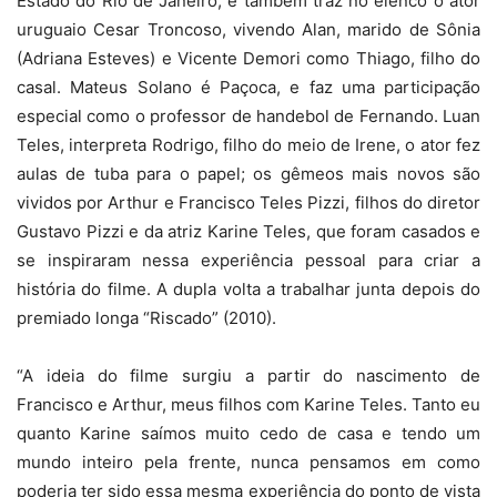
Estado do Rio de Janeiro, e também traz no elenco o ator
uruguaio Cesar Troncoso, vivendo Alan, marido de Sônia
(Adriana Esteves) e Vicente Demori como Thiago, filho do
casal. Mateus Solano é Paçoca, e faz uma participação
especial como o professor de handebol de Fernando. Luan
Teles, interpreta Rodrigo, filho do meio de Irene, o ator fez
aulas de tuba para o papel; os gêmeos mais novos são
vividos por Arthur e Francisco Teles Pizzi, filhos do diretor
Gustavo Pizzi e da atriz Karine Teles, que foram casados e
se inspiraram nessa experiência pessoal para criar a
história do filme. A dupla volta a trabalhar junta depois do
premiado longa “Riscado” (2010).
“A ideia do filme surgiu a partir do nascimento de
Francisco e Arthur, meus filhos com Karine Teles. Tanto eu
quanto Karine saímos muito cedo de casa e tendo um
mundo inteiro pela frente, nunca pensamos em como
poderia ter sido essa mesma experiência do ponto de vista