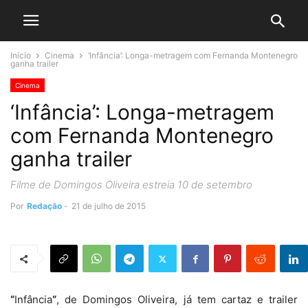
Início
Cinema
‘Infância’: Longa-metragem com Fernanda Montenegro
ganha trailer
Cinema
‘Infância’: Longa-metragem
com Fernanda Montenegro
ganha trailer
Filme de Domingos Oliveira estreia 10 de setembro
Por
Redação
-
21 de julho de 2015
“
Infância
“
, de Domingos Oliveira, já tem cartaz e trailer