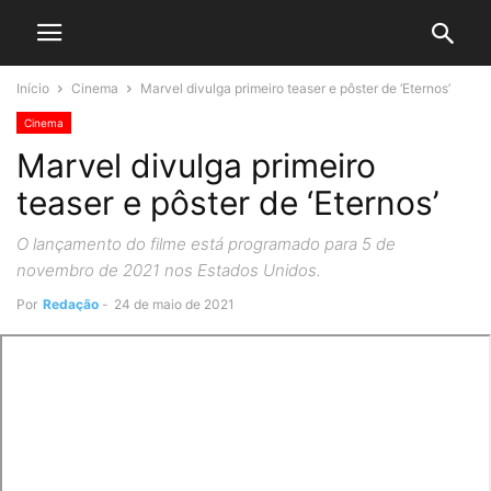
Início
Cinema
Marvel divulga primeiro teaser e pôster de ‘Eternos’
Cinema
Marvel divulga primeiro
teaser e pôster de ‘Eternos’
O lançamento do filme está programado para 5 de
novembro de 2021 nos Estados Unidos.
Por
Redação
-
24 de maio de 2021