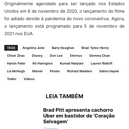
Originalmente agendado para ser lançado nos Estados
Unidos em 6 de novembro de 2020, o lançamento do filme
foi adiado devido à pandemia do novo coronavírus. Agora,
o lançamento está programado para 5 de novembro de
2021 nos EUA.
TAGS
Angelina Jolie
Barry Keoghan
Brian Tyree Henry
Chloé Zhao
Disney
Don Lee
Eternos
Gemma Chan
Harish Patel
Kit Harington
Kumail Nanjiani
Lauren Ridloff
Lia McHugh
Marvel
Pôster
Richard Madden
Salma Hayek
Trailer
Vídeos
LEIA TAMBÉM
Brad Pitt apresenta cachorro
Uber em bastidor de ‘Coração
Selvagem’
Cinema