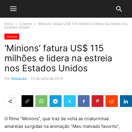
Início
Cinema
‘Minions’ fatura US$ 115 milhões e lidera na estreia nos
Estados Unidos
Cinema
‘Minions’ fatura US$ 115
milhões e lidera na estreia
nos Estados Unidos
Por
Redação
-
13 de julho de 2015
O filme “Minions”, que traz de volta as criaturinhas
amarelas surgidas na animação “Meu malvado favorito”,