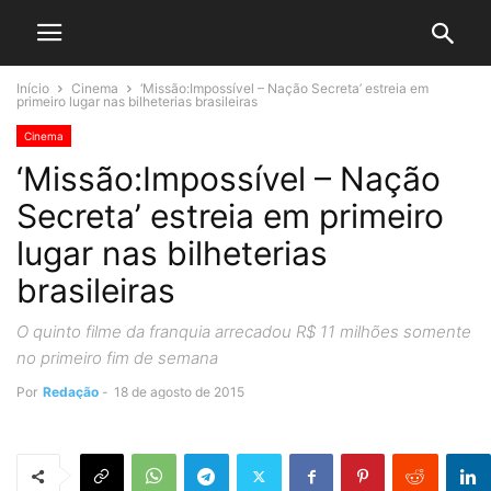
Início
Cinema
‘Missão:Impossível – Nação Secreta’ estreia em
primeiro lugar nas bilheterias brasileiras
Cinema
‘Missão:Impossível – Nação
Secreta’ estreia em primeiro
lugar nas bilheterias
brasileiras
O quinto filme da franquia arrecadou R$ 11 milhões somente
no primeiro fim de semana
Por
Redação
-
18 de agosto de 2015