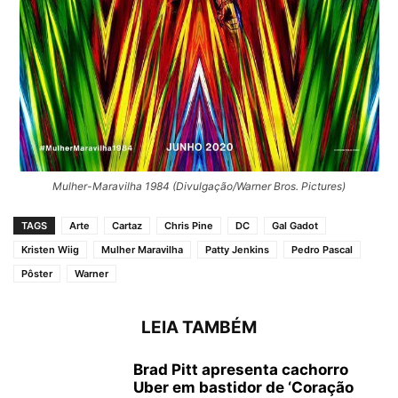
Mulher-Maravilha 1984 (Divulgação/Warner Bros. Pictures)
TAGS
Arte
Cartaz
Chris Pine
DC
Gal Gadot
Kristen Wiig
Mulher Maravilha
Patty Jenkins
Pedro Pascal
Pôster
Warner
LEIA TAMBÉM
Brad Pitt apresenta cachorro
Uber em bastidor de ‘Coração