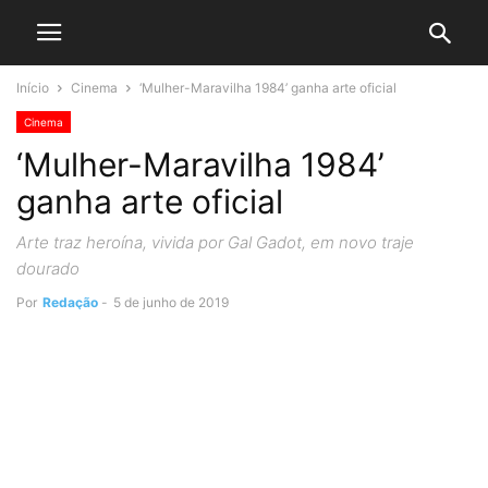
Início
Cinema
‘Mulher-Maravilha 1984’ ganha arte oficial
Cinema
‘Mulher-Maravilha 1984’
ganha arte oficial
Arte traz heroína, vivida por Gal Gadot, em novo traje
dourado
Por
Redação
-
5 de junho de 2019