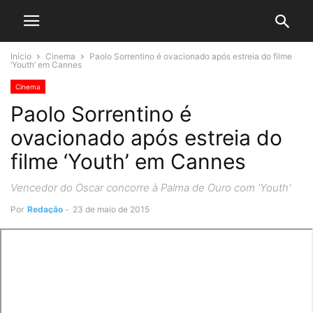
Início
Cinema
Paolo Sorrentino é ovacionado após estreia do filme
‘Youth’ em Cannes
Cinema
Paolo Sorrentino é
ovacionado após estreia do
filme ‘Youth’ em Cannes
Vencedor do Oscar concorre à Palma de Ouro com 'Youth'
Por
Redação
-
23 de maio de 2015