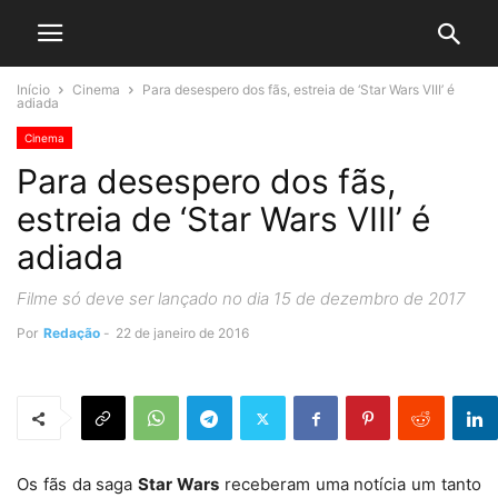
Início
Cinema
Para desespero dos fãs, estreia de ‘Star Wars VIII’ é
adiada
Cinema
Para desespero dos fãs,
estreia de ‘Star Wars VIII’ é
adiada
Filme só deve ser lançado no dia 15 de dezembro de 2017
Por
Redação
-
22 de janeiro de 2016
Os fãs da saga
Star Wars
receberam uma notícia um tanto