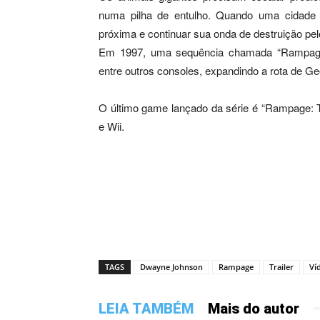
numa pilha de entulho. Quando uma cidade 
próxima e continuar sua onda de destruição pe
Em 1997, uma sequência chamada “Rampage W
entre outros consoles, expandindo a rota de G
O último game lançado da série é “Rampage: T
e Wii.
TAGS
Dwayne Johnson
Rampage
Trailer
Ví
LEIA TAMBÉM
Mais do autor