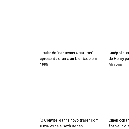
Trailer de ‘Pequenas Criaturas’
Cinépolis l
apresenta drama ambientado em
de Henry pa
1986
Minions
‘O Convite’ ganha novo trailer com
Cinebiograf
Olivia Wilde e Seth Rogen
foto e inici