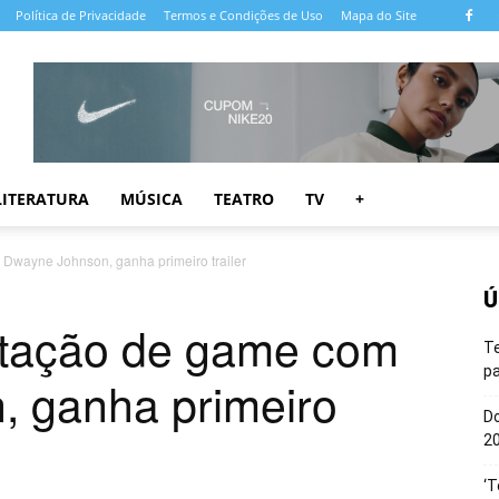
Política de Privacidade
Termos e Condições de Uso
Mapa do Site
LITERATURA
MÚSICA
TEATRO
TV
+
Dwayne Johnson, ganha primeiro trailer
Ú
ptação de game com
T
pa
 ganha primeiro
Do
20
‘T