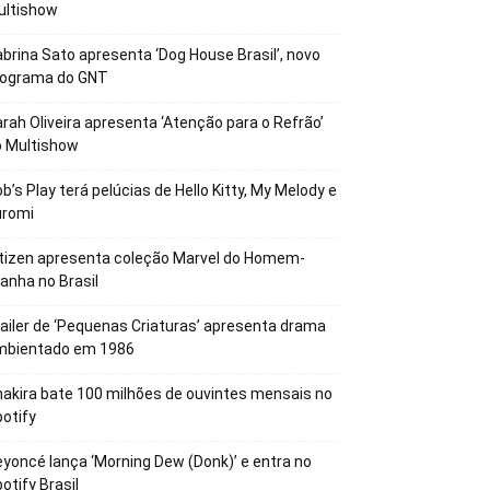
ultishow
brina Sato apresenta ‘Dog House Brasil’, novo
rograma do GNT
rah Oliveira apresenta ‘Atenção para o Refrão’
o Multishow
b’s Play terá pelúcias de Hello Kitty, My Melody e
uromi
tizen apresenta coleção Marvel do Homem-
anha no Brasil
ailer de ‘Pequenas Criaturas’ apresenta drama
mbientado em 1986
akira bate 100 milhões de ouvintes mensais no
otify
yoncé lança ‘Morning Dew (Donk)’ e entra no
otify Brasil