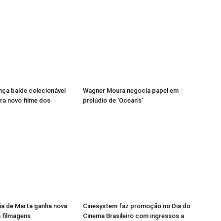
ança balde colecionável
Wagner Moura negocia papel em
ra novo filme dos
prelúdio de ‘Ocean’s’
ia de Marta ganha nova
Cinesystem faz promoção no Dia do
a filmagens
Cinema Brasileiro com ingressos a