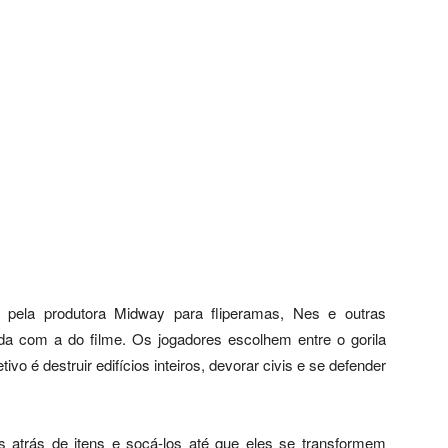
 pela produtora Midway para fliperamas, Nes e outras
da com a do filme. Os jogadores escolhem entre o gorila
tivo é destruir edifícios inteiros, devorar civis e se defender
s atrás de itens e socá-los até que eles se transformem