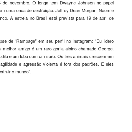
a, 16 de novembro. O longa tem Dwayne Johnson no papel
es em uma onda de destruição. Jeffrey Dean Morgan, Naomie
o. A estreia no Brasil está prevista para 19 de abril de
se de “Rampage” em seu perfil no Instagram: “Eu lidero
u melhor amigo é um raro gorila albino chamado George.
dilo e um lobo com um soro. Os três animais crescem em
gilidade e agressão violenta é fora dos padrões. E eles
struir o mundo”.