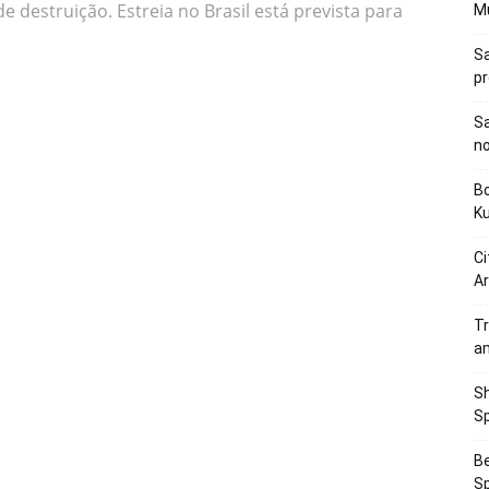
 destruição. Estreia no Brasil está prevista para
M
Sa
p
Sa
n
Bo
K
Ci
Ar
Tr
a
Sh
Sp
Be
Sp