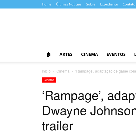
Home
Últimas Notícias
Sobre
Expediente
Contato
Almanaque
da
Cultura
🏠
ARTES
CINEMA
EVENTOS
Início
Cinema
‘Rampage’, adaptação de game com 
Cinema
‘Rampage’, ada
Dwayne Johnson,
trailer