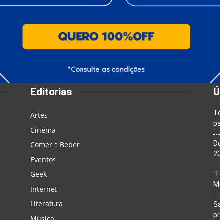
Editorias
Ú
T
Artes
pa
Cinema
Do
Comer e Beber
20
Eventos
Geek
‘T
M
Internet
Literatura
Sa
p
Música