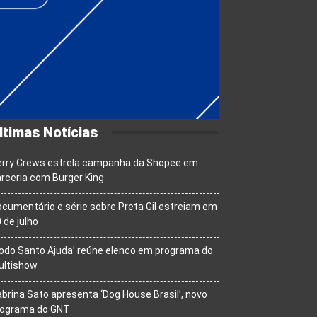
ltimas Notícias
erry Crews estrela campanha da Shopee em
rceria com Burger King
cumentário e série sobre Preta Gil estreiam em
 de julho
odo Santo Ajuda’ reúne elenco em programa do
ultishow
brina Sato apresenta ‘Dog House Brasil’, novo
rograma do GNT