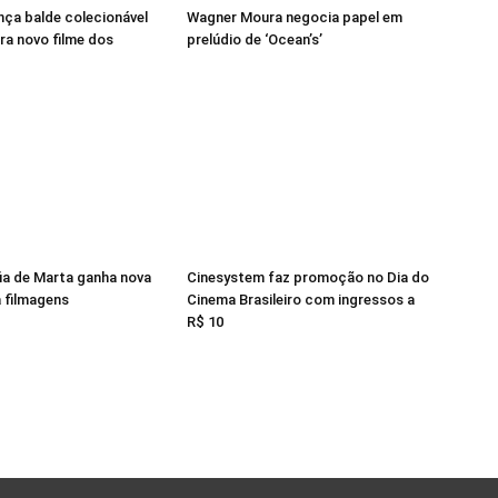
ança balde colecionável
Wagner Moura negocia papel em
ra novo filme dos
prelúdio de ‘Ocean’s’
ia de Marta ganha nova
Cinesystem faz promoção no Dia do
a filmagens
Cinema Brasileiro com ingressos a
R$ 10