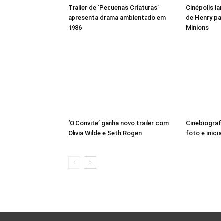
Trailer de ‘Pequenas Criaturas’
Cinépolis l
apresenta drama ambientado em
de Henry pa
1986
Minions
‘O Convite’ ganha novo trailer com
Cinebiograf
Olivia Wilde e Seth Rogen
foto e inici