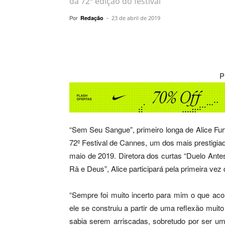
da 72ª edição do festival
Por
-
Redação
23 de abril de 2019
Compartilhar
P
“Sem Seu Sangue”, primeiro longa de Alice Fur
72º Festival de Cannes, um dos mais prestigia
maio de 2019. Diretora dos curtas “Duelo Ante
Rã e Deus”, Alice participará pela primeira ve
“Sempre foi muito incerto para mim o que aco
ele se construiu a partir de uma reflexão muit
sabia serem arriscadas, sobretudo por ser um p