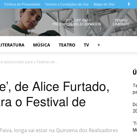
Política de Privacidade
Termos e Condições de Uso
Mapa do Site
LITERATURA
MÚSICA
TEATRO
TV
+
é selecionado para o Festival de...
Ú
, de Alice Furtado,
T
pa
ra o Festival de
Do
20
‘T
Paiva, longa vai estar na Quinzena dos Realizadores
M