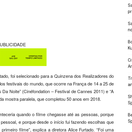
Sa
p
Sa
n
Bo
UBLICIDADE
K
Ci
Ar
tado, foi selecionado para a Quinzena dos Realizadores do
Tr
dos festivais do mundo, que ocorre na França de 14 a 25 de
a
s Da Noite” (Cinéfondation – Festival de Cannes 2011) e “A
Sh
z da mostra paralela, que completou 50 anos em 2018.
Sp
nteceria quando o filme chegasse até as pessoas, porque
Be
o pessoal, e porque desde o início fui fazendo escolhas que
Sp
rimeiro filme”, explica a diretora Alice Furtado. “Foi uma