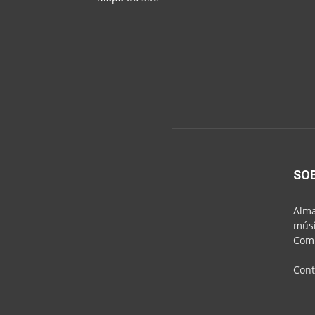
SO
Alma
músi
Comu
Cont