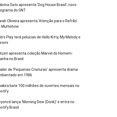
brina Sato apresenta ‘Dog House Brasil’, novo
rograma do GNT
rah Oliveira apresenta ‘Atenção para o Refrão’
o Multishow
b’s Play terá pelúcias de Hello Kitty, My Melody e
uromi
tizen apresenta coleção Marvel do Homem-
anha no Brasil
ailer de ‘Pequenas Criaturas’ apresenta drama
mbientado em 1986
akira bate 100 milhões de ouvintes mensais no
otify
yoncé lança ‘Morning Dew (Donk)’ e entra no
otify Brasil