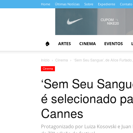
Home
Últimas Notícias
Sobre
Expediente
Contato
Almanaque
da
Cultura
🏠
ARTES
CINEMA
EVENTOS
Início
Cinema
‘Sem Seu Sangue’, de Alice Furtado, 
Cinema
‘Sem Seu Sangue’
é selecionado pa
Cannes
Protagonizado por Luiza Kosovski e Juan 