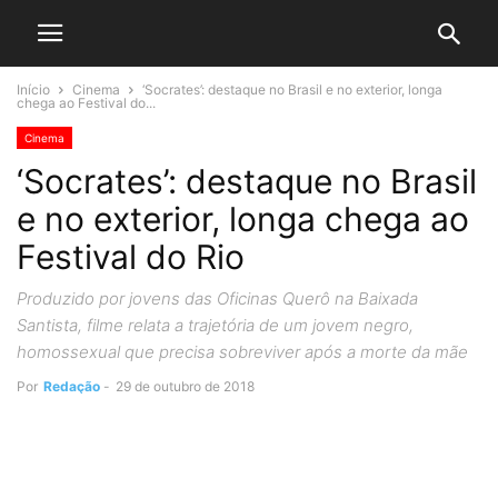
Início
Cinema
‘Socrates’: destaque no Brasil e no exterior, longa
chega ao Festival do...
Cinema
‘Socrates’: destaque no Brasil
e no exterior, longa chega ao
Festival do Rio
Produzido por jovens das Oficinas Querô na Baixada
Santista, filme relata a trajetória de um jovem negro,
homossexual que precisa sobreviver após a morte da mãe
Por
Redação
-
29 de outubro de 2018