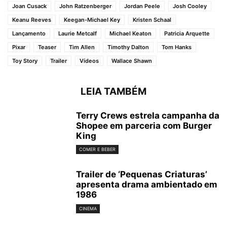
Joan Cusack
John Ratzenberger
Jordan Peele
Josh Cooley
Keanu Reeves
Keegan-Michael Key
Kristen Schaal
Lançamento
Laurie Metcalf
Michael Keaton
Patricia Arquette
Pixar
Teaser
Tim Allen
Timothy Dalton
Tom Hanks
Toy Story
Trailer
Vídeos
Wallace Shawn
LEIA TAMBÉM
Terry Crews estrela campanha da
Shopee em parceria com Burger
King
COMER E BEBER
Trailer de ‘Pequenas Criaturas’
apresenta drama ambientado em
1986
CINEMA