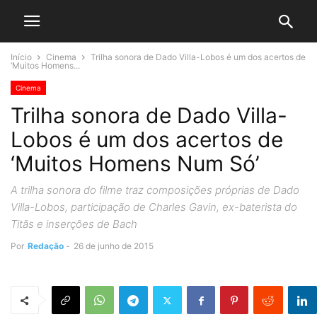
Início
Cinema
Trilha sonora de Dado Villa-Lobos é um dos acertos de
‘Muitos Homens...
Cinema
Trilha sonora de Dado Villa-
Lobos é um dos acertos de
‘Muitos Homens Num Só’
A trilha sonora do filme traz composições próprias de Dado
Villa-Lobos, participação de Charles Gavin, ex-baterista do
Titãs e inserções de Bach
Por
Redação
-
26 de junho de 2015