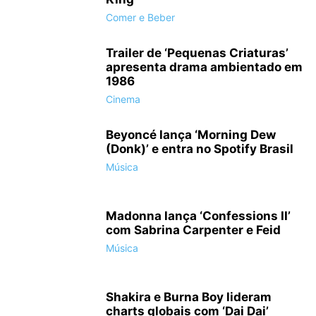
Comer e Beber
Trailer de ‘Pequenas Criaturas’
apresenta drama ambientado em
1986
Cinema
Beyoncé lança ‘Morning Dew
(Donk)’ e entra no Spotify Brasil
"Verdade ou Desafio - As Regras do Jogo" (Truth or Dare)
Música
Madonna lança ‘Confessions II’
com Sabrina Carpenter e Feid
Música
Shakira e Burna Boy lideram
charts globais com ‘Dai Dai’