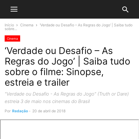
Início
Cinema
‘Verdade ou Desafio – As Regras do Jogo’ | Saiba tudo
sobre...
Cinema
‘Verdade ou Desafio – As
Regras do Jogo’ | Saiba tudo
sobre o filme: Sinopse,
estreia e trailer
"Verdade ou Desafio - As Regras do Jogo" (Truth or Dare)
estreia 3 de maio nos cinemas do Brasil
Por
Redação
-
20 de abril de 2018