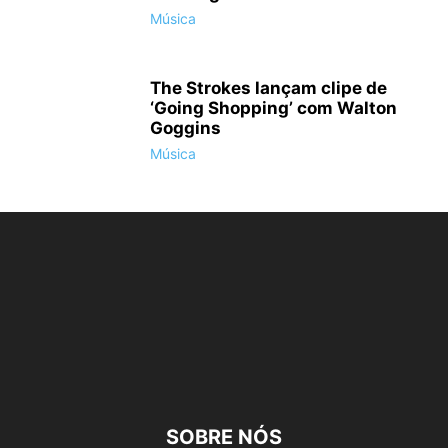
Música
"Verdade ou Desafio - As Regras do Jogo" (Truth or Dare)
The Strokes lançam clipe de
‘Going Shopping’ com Walton
Goggins
Música
"Verdade ou Desafio - As Regras do Jogo" (Truth or Dare)
"Verdade ou Desafio - As Regras do Jogo" (Truth or Dare)
SOBRE NÓS