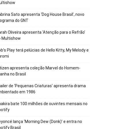
ultishow
brina Sato apresenta ‘Dog House Brasil’, novo
rograma do GNT
rah Oliveira apresenta ‘Atenção para o Refrão’
o Multishow
b’s Play terá pelúcias de Hello Kitty, My Melody e
uromi
tizen apresenta coleção Marvel do Homem-
anha no Brasil
ailer de ‘Pequenas Criaturas’ apresenta drama
mbientado em 1986
akira bate 100 milhões de ouvintes mensais no
otify
yoncé lança ‘Morning Dew (Donk)’ e entra no
otify Brasil