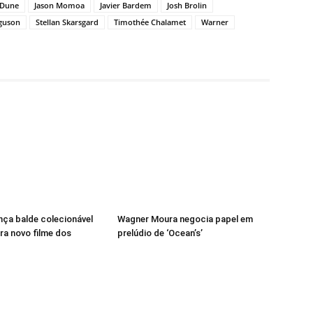
Dune
Jason Momoa
Javier Bardem
Josh Brolin
guson
Stellan Skarsgard
Timothée Chalamet
Warner
ança balde colecionável
Wagner Moura negocia papel em
ra novo filme dos
prelúdio de ‘Ocean’s’