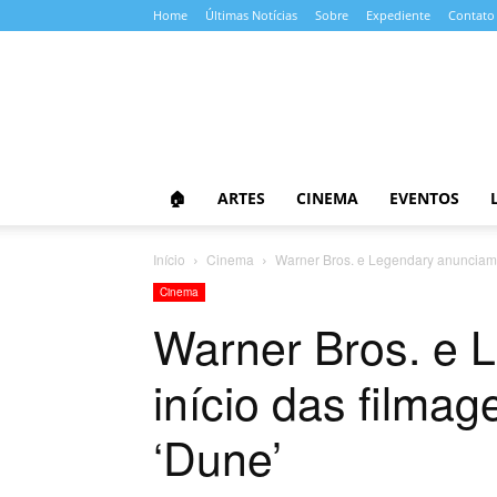
Home
Últimas Notícias
Sobre
Expediente
Contato
Almanaque
da
Cultura
🏠
ARTES
CINEMA
EVENTOS
Início
Cinema
Warner Bros. e Legendary anunciam 
Cinema
Warner Bros. e 
início das filma
‘Dune’