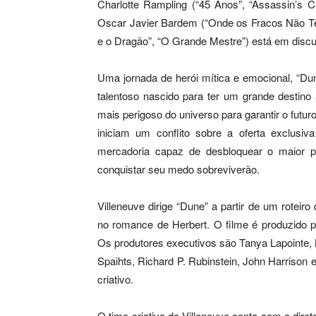
Charlotte Rampling (“45 Anos”, “Assassin’s
Oscar Javier Bardem (“Onde os Fracos Não Tê
e o Dragão”, “O Grande Mestre”) está em discu
Uma jornada de herói mítica e emocional, “Dun
talentoso nascido para ter um grande destino
mais perigoso do universo para garantir o futu
iniciam um conflito sobre a oferta exclusi
mercadoria capaz de desbloquear o maior 
conquistar seu medo sobreviverão.
Villeneuve dirige “Dune” a partir de um rotei
no romance de Herbert. O filme é produzido p
Os produtores executivos são Tanya Lapointe, B
Spaihts, Richard P. Rubinstein, John Harrison
criativo.
O time criativo de Villeneuve conta com o diret