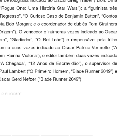
Rogue One: Uma História Star Wars”); a figurinista três
Regresso”, “O Curioso Caso de Benjamin Button”, “Contos
ista Bob Morgan; e o coordenador de dublês Tom Struthers
A Origem”). O vencedor e inúmeras vezes indicado ao Oscar
”, “Gladiador”, “O Rei Leão”) é responsável pela trilha
com o duas vezes indicado ao Oscar Patrice Vermette (“A
em Rainha Victoria”), o editor também duas vezes indicado
“A Chegada”, “12 Anos de Escravidão”), o supervisor de
 Paul Lambert (“O Primeiro Homem, “Blade Runner 2049”) e
 Oscar Gerd Nefzer (“Blade Runner 2049”).
PUBLICIDADE