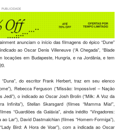
PUBLICIDADE
ainment anunciam o início das filmagens do épico “Dune”
o indicado ao Oscar Denis Villeneuve (“A Chegada”, “Blade
m locações em Budapeste, Hungria, e na Jordânia, e tem
20.
 “Duna”, do escritor Frank Herbert, traz em seu elenco
me”), Rebecca Ferguson (“Missão: Impossível – Nação
s Jedi”), o indicado ao Oscar Josh Brolin (“Milk: A Voz da
ra Infinita”), Stellan Skarsgard (filmes “Mamma Mia!”,
filmes “Guardiões da Galáxia”, ainda inédito “Vingadores:
 ao Lar”), David Dastmalchian (filmes “Homem-Formiga”),
“Lady Bird: A Hora de Voar”), com a indicada ao Oscar