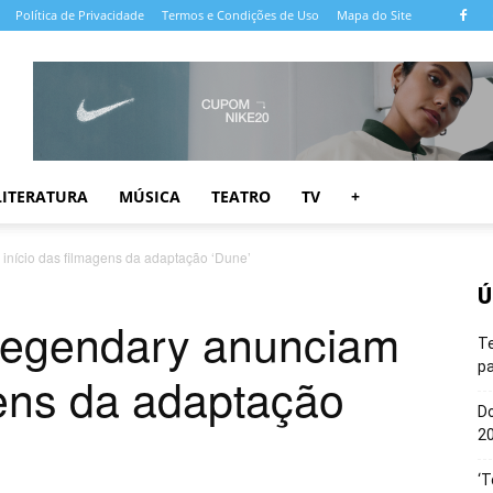
Política de Privacidade
Termos e Condições de Uso
Mapa do Site
LITERATURA
MÚSICA
TEATRO
TV
+
início das filmagens da adaptação ‘Dune’
Ú
Legendary anunciam
T
pa
gens da adaptação
Do
20
‘T