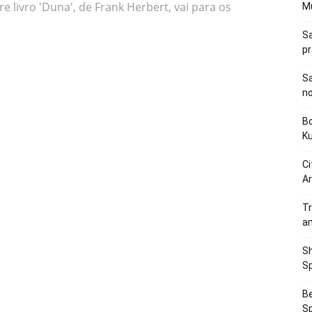
e livro 'Duna', de Frank Herbert, vai para os
M
Sa
p
Sa
n
Bo
K
Ci
Ar
Tr
a
Sh
Sp
Be
Sp