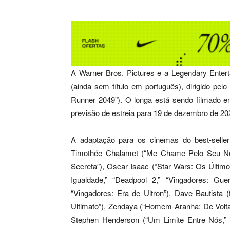
A Warner Bros. Pictures e a Legendary Entert
(ainda sem título em português), dirigido pel
Runner 2049”). O longa está sendo filmado e
previsão de estreia para 19 de dezembro de 20
A adaptação para os cinemas do best-seller
Timothée Chalamet (“Me Chame Pelo Seu No
Secreta”), Oscar Isaac (“Star Wars: Os Último
Igualdade,” “Deadpool 2,” “Vingadores: Guer
“Vingadores: Era de Ultron”), Dave Bautista (
Ultimato”), Zendaya (“Homem-Aranha: De Volta
Stephen Henderson (“Um Limite Entre Nós,” 