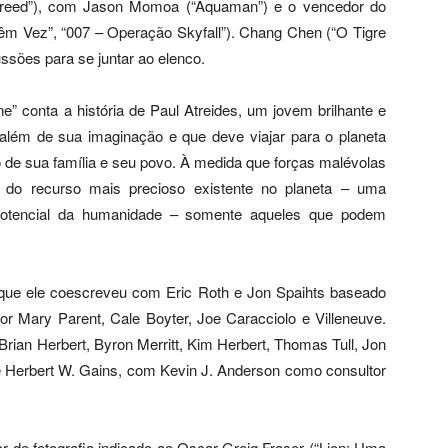
 Creed”), com Jason Momoa (“Aquaman”) e o vencedor do
m Vez”, “007 – Operação Skyfall”). Chang Chen (“O Tigre
ssões para se juntar ao elenco.
e” conta a história de Paul Atreides, um jovem brilhante e
 além de sua imaginação e que deve viajar para o planeta
ro de sua família e seu povo. À medida que forças malévolas
va do recurso mais precioso existente no planeta – uma
potencial da humanidade – somente aqueles que podem
ro que ele coescreveu com Eric Roth e Jon Spaihts baseado
or Mary Parent, Cale Boyter, Joe Caracciolo e Villeneuve.
rian Herbert, Byron Merritt, Kim Herbert, Thomas Tull, Jon
 e Herbert W. Gains, com Kevin J. Anderson como consultor
or de fotografia indicado ao Oscar Greig Fraser (“Lion: Uma