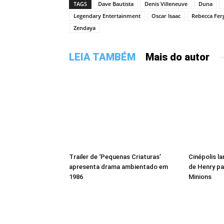
TAGS
Dave Bautista
Denis Villeneuve
Duna
Legendary Entertainment
Oscar Isaac
Rebecca Fer
Zendaya
LEIA TAMBÉM
Mais do autor
Trailer de ‘Pequenas Criaturas’
Cinépolis l
apresenta drama ambientado em
de Henry pa
1986
Minions