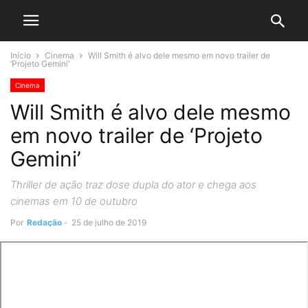
Início
Cinema
Will Smith é alvo dele mesmo em novo trailer de
‘Projeto Gemini’
Cinema
Will Smith é alvo dele mesmo
em novo trailer de ‘Projeto
Gemini’
Thriller de ação traz dose dupla do ator e chega aos
cinemas em 10 de outubro
Por
Redação
-
25 de julho de 2019