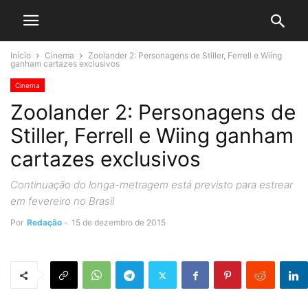
Início
Cinema
Zoolander 2: Personagens de Stiller, Ferrell e Wiing
ganham cartazes exclusivos
Cinema
Zoolander 2: Personagens de
Stiller, Ferrell e Wiing ganham
cartazes exclusivos
Continuação do longa-metragem está previsto para estrear
em fevereiro no Brasil
Por
Redação
-
15 de dezembro de 2015