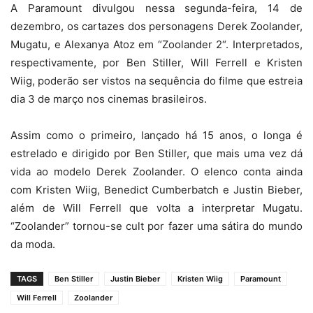
A
Paramount
divulgou nessa segunda-feira, 14 de
dezembro, os cartazes dos personagens Derek Zoolander,
Mugatu, e Alexanya Atoz em “
Zoolander 2
“. Interpretados,
respectivamente, por
Ben Stiller
,
Will Ferrell
e Kristen
Wiig, poderão ser vistos na sequência do filme que estreia
dia 3 de março nos cinemas brasileiros.
Assim como o primeiro, lançado há 15 anos, o longa é
estrelado e dirigido por Ben Stiller, que mais uma vez dá
vida ao modelo Derek Zoolander. O elenco conta ainda
com Kristen Wiig, Benedict Cumberbatch e
Justin Bieber
,
além de Will Ferrell que volta a interpretar Mugatu.
“Zoolander” tornou-se cult por fazer uma sátira do mundo
da moda.
TAGS
Ben Stiller
Justin Bieber
Kristen Wiig
Paramount
Will Ferrell
Zoolander