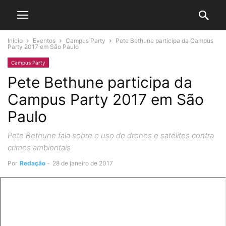
Início
Eventos
Campus Party
Pete Bethune participa da Campus
Party 2017 em São Paulo
Campus Party
Pete Bethune participa da
Campus Party 2017 em São
Paulo
Pete Bethune fala sobre o uso de drones e satélites contra
crimes ambientais
Por
Redação
-
28 de janeiro de 2017