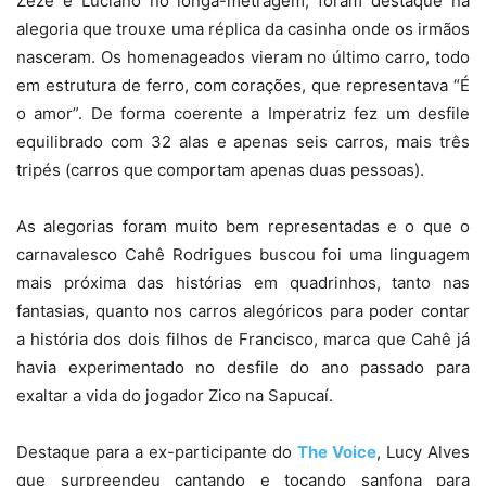
Zezé e Luciano no longa-metragem, foram destaque na
alegoria que trouxe uma réplica da casinha onde os irmãos
nasceram. Os homenageados vieram no último carro, todo
em estrutura de ferro, com corações, que representava “É
o amor”. De forma coerente a Imperatriz fez um desfile
equilibrado com 32 alas e apenas seis carros, mais três
tripés (carros que comportam apenas duas pessoas).
As alegorias foram muito bem representadas e o que o
carnavalesco Cahê Rodrigues buscou foi uma linguagem
mais próxima das histórias em quadrinhos, tanto nas
fantasias, quanto nos carros alegóricos para poder contar
a história dos dois filhos de Francisco, marca que Cahê já
havia experimentado no desfile do ano passado para
exaltar a vida do jogador Zico na Sapucaí.
Destaque para a ex-participante do
The Voice
, Lucy Alves
que surpreendeu cantando e tocando sanfona para