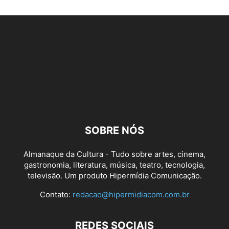
Carnaval 2016: Desfile da Imperatriz Leopoldinense (Foto: Daniel
Collyer/Almanaque da Cultura)
SOBRE NÓS
Almanaque da Cultura - Tudo sobre artes, cinema,
gastronomia, literatura, música, teatro, tecnologia,
televisão. Um produto Hipermídia Comunicação.
Carnaval 2016: Desfile da Imperatriz Leopoldinense (Foto: Daniel
Contato:
redacao@hipermidiacom.com.br
Collyer/Almanaque da Cultura)
REDES SOCIAIS