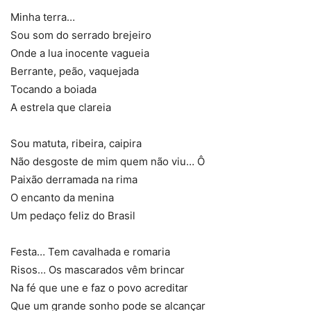
Carnaval 2016: Desfile da Imperatriz Leopoldinense (Foto: Daniel
Collyer/Almanaque da Cultura)
Minha terra…
Sou som do serrado brejeiro
Onde a lua inocente vagueia
Berrante, peão, vaquejada
Tocando a boiada
A estrela que clareia
Sou matuta, ribeira, caipira
Não desgoste de mim quem não viu… Ô
Carnaval 2016: Desfile da Imperatriz Leopoldinense (Foto: Daniel
Paixão derramada na rima
Collyer/Almanaque da Cultura)
O encanto da menina
Um pedaço feliz do Brasil
Festa… Tem cavalhada e romaria
Risos… Os mascarados vêm brincar
Na fé que une e faz o povo acreditar
Que um grande sonho pode se alcançar