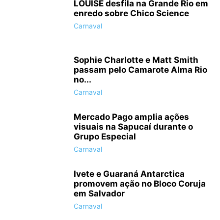
LOUISE desfila na Grande Rio em
enredo sobre Chico Science
Carnaval
Carnaval 2016: Desfile da Imperatriz Leopoldinense (Foto: Daniel
Collyer/Almanaque da Cultura)
Sophie Charlotte e Matt Smith
passam pelo Camarote Alma Rio
no...
Carnaval
Mercado Pago amplia ações
visuais na Sapucaí durante o
Grupo Especial
Carnaval
Carnaval 2016: Desfile da Imperatriz Leopoldinense (Foto: Daniel
Ivete e Guaraná Antarctica
Collyer/Almanaque da Cultura)
promovem ação no Bloco Coruja
em Salvador
Carnaval