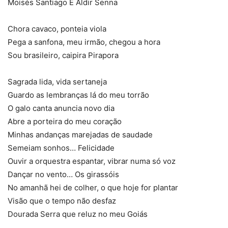
Moisés Santiago E Aldir Senna
Chora cavaco, ponteia viola
Pega a sanfona, meu irmão, chegou a hora
Sou brasileiro, caipira Pirapora
Sagrada lida, vida sertaneja
Guardo as lembranças lá do meu torrão
O galo canta anuncia novo dia
Carnaval 2016: Desfile da Imperatriz Leopoldinense (Foto: Daniel
Collyer/Almanaque da Cultura)
Abre a porteira do meu coração
Minhas andanças marejadas de saudade
Semeiam sonhos… Felicidade
Ouvir a orquestra espantar, vibrar numa só voz
Dançar no vento… Os girassóis
No amanhã hei de colher, o que hoje for plantar
Visão que o tempo não desfaz
Dourada Serra que reluz no meu Goiás