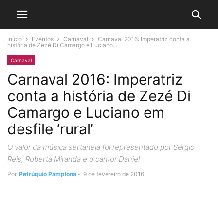
Início
Eventos
Carnaval
Carnaval 2016: Imperatriz conta a
história de Zezé Di Camargo e Luciano...
Carnaval
Carnaval 2016: Imperatriz
conta a história de Zezé Di
Camargo e Luciano em
desfile ‘rural’
O valor da música sertaneja foi representado por Sérgio
Reis, Roberta Miranda e o cantor Daniel
Por
Petrúquio Pamplona
-
9 de fevereiro de 2016