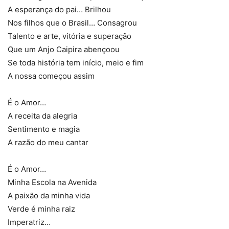
A esperança do pai… Brilhou
Carnaval 2016: Desfile da Imperatriz Leopoldinense (Foto: Daniel
Nos filhos que o Brasil… Consagrou
Collyer/Almanaque da Cultura)
Talento e arte, vitória e superação
Que um Anjo Caipira abençoou
Se toda história tem início, meio e fim
A nossa começou assim
É o Amor…
A receita da alegria
Sentimento e magia
A razão do meu cantar
Carnaval 2016: Desfile da Imperatriz Leopoldinense (Foto: Daniel
Collyer/Almanaque da Cultura)
É o Amor…
Minha Escola na Avenida
A paixão da minha vida
Verde é minha raiz
Imperatriz…