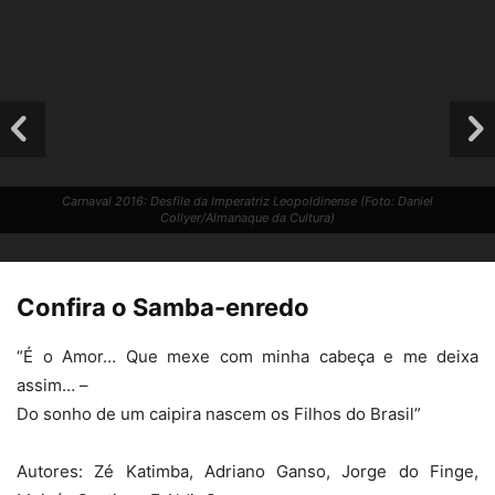
Carnaval 2016: Desfile da Imperatriz Leopoldinense (Foto: Daniel
Collyer/Almanaque da Cultura)
Confira o Samba-enredo
“É o Amor… Que mexe com minha cabeça e me deixa
assim… –
Do sonho de um caipira nascem os Filhos do Brasil”
Carnaval 2016: Desfile da Imperatriz Leopoldinense (Foto: Daniel
Autores: Zé Katimba, Adriano Ganso, Jorge do Finge,
Collyer/Almanaque da Cultura)