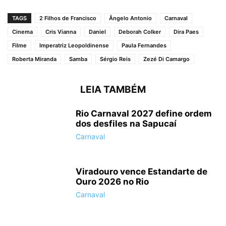
TAGS
2 Filhos de Francisco
Ângelo Antonio
Carnaval
Cinema
Cris Vianna
Daniel
Deborah Colker
Dira Paes
Carnaval 2016: Desfile da Imperatriz Leopoldinense (Foto: Daniel
Collyer/Almanaque da Cultura)
Filme
Imperatriz Leopoldinense
Paula Fernandes
Roberta Miranda
Samba
Sérgio Reis
Zezé Di Camargo
LEIA TAMBÉM
Rio Carnaval 2027 define ordem
dos desfiles na Sapucaí
Carnaval
Carnaval 2016: Desfile da Imperatriz Leopoldinense (Foto: Daniel
Collyer/Almanaque da Cultura)
Viradouro vence Estandarte de
Ouro 2026 no Rio
Carnaval