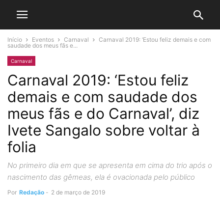
Início
Eventos
Carnaval
Carnaval 2019: ‘Estou feliz demais e com
saudade dos meus fãs e...
Carnaval
Carnaval 2019: ‘Estou feliz
demais e com saudade dos
meus fãs e do Carnaval’, diz
Ivete Sangalo sobre voltar à
folia
No primeiro dia em que se apresenta em cima do trio após o
nascimento das gêmeas, ela é ovacionada pelo público
Por
Redação
-
2 de março de 2019